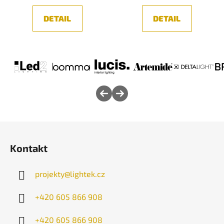
DETAIL
DETAIL
Z
á
Kontakt
p
a
projekty
@
lightek.cz
t
í
+420 605 866 908
+420 605 866 908