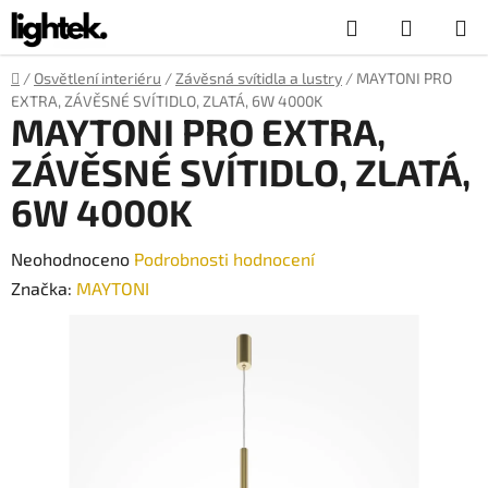
Přejít
Hledat
NÁKUP
na
obsah
KOŠÍK
Domů
/
Osvětlení interiéru
/
Závěsná svítidla a lustry
/
MAYTONI PRO
EXTRA, ZÁVĚSNÉ SVÍTIDLO, ZLATÁ, 6W 4000K
MAYTONI PRO EXTRA,
ZÁVĚSNÉ SVÍTIDLO, ZLATÁ,
6W 4000K
Průměrné
Neohodnoceno
Podrobnosti hodnocení
hodnocení
Značka:
MAYTONI
produktu
je
0,0
z
5
hvězdiček.