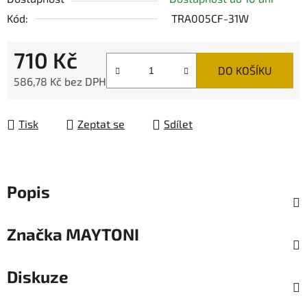
Kód:
TRA005CF-31W
710 Kč
DO KOŠÍKU
586,78 Kč bez DPH
Měrná cena:
Tisk
Zeptat se
Sdílet
Popis
Značka
MAYTONI
Diskuze