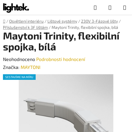
Přejít
Hledat
NÁKUP
na
obsah
KOŠÍK
Domů
/
Osvětlení interiéru
/
Lištové systémy
/
230V 3-Fázové lišty
/
Příslušenství k 3F lištám
/
Maytoni Trinity, flexibilní spojka, bílá
Maytoni Trinity, flexibilní
spojka, bílá
Průměrné
Neohodnoceno
Podrobnosti hodnocení
hodnocení
Značka:
MAYTONI
produktu
SESTAVÍME NA MÍRU
je
0,0
z
5
hvězdiček.