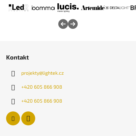
Z
á
Kontakt
p
a
projekty
@
lightek.cz
t
í
+420 605 866 908
+420 605 866 908