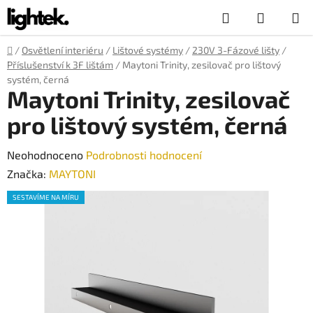
Přejít
Hledat
NÁKUP
na
obsah
KOŠÍK
Domů
/
Osvětlení interiéru
/
Lištové systémy
/
230V 3-Fázové lišty
/
Příslušenství k 3F lištám
/
Maytoni Trinity, zesilovač pro lištový
systém, černá
Maytoni Trinity, zesilovač
pro lištový systém, černá
Průměrné
Neohodnoceno
Podrobnosti hodnocení
hodnocení
Značka:
MAYTONI
produktu
SESTAVÍME NA MÍRU
je
0,0
z
5
hvězdiček.