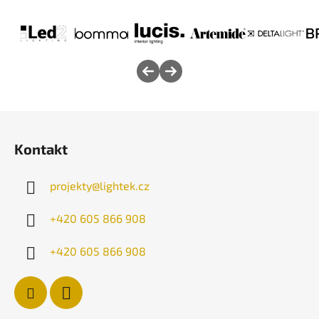
Z
á
Kontakt
p
a
projekty
@
lightek.cz
t
í
+420 605 866 908
+420 605 866 908