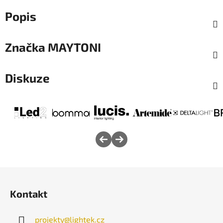
Popis
Značka
MAYTONI
Diskuze
Z
á
Kontakt
p
a
projekty
@
lightek.cz