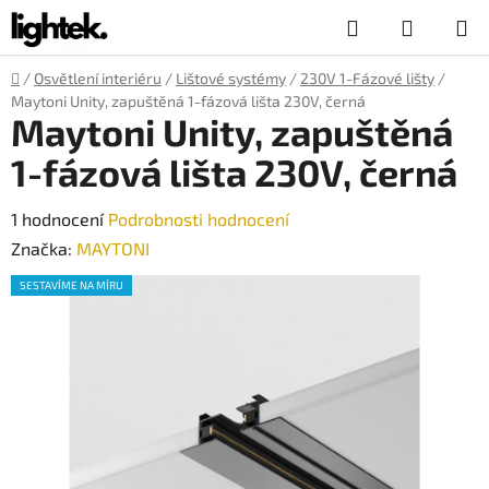
Přejít
Hledat
NÁKUP
na
obsah
KOŠÍK
Domů
/
Osvětlení interiéru
/
Lištové systémy
/
230V 1-Fázové lišty
/
Maytoni Unity, zapuštěná 1-fázová lišta 230V, černá
Maytoni Unity, zapuštěná
1-fázová lišta 230V, černá
Průměrné
1 hodnocení
Podrobnosti hodnocení
hodnocení
Značka:
MAYTONI
produktu
SESTAVÍME NA MÍRU
je
5,0
z
5
hvězdiček.