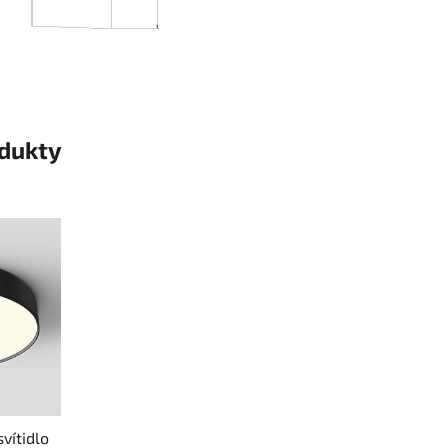
odukty
vítidlo