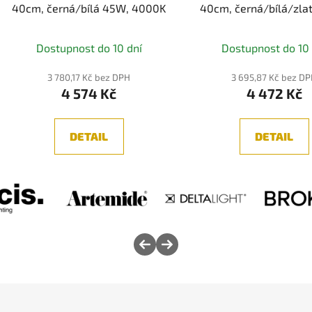
40cm, černá/bílá 45W, 4000K
40cm, černá/bílá/zla
3000K
Průměrné
Dostupnost do 10 dní
Dostupnost do 10 
hodnocení
produktu
3 780,17 Kč bez DPH
3 695,87 Kč bez D
4 574 Kč
4 472 Kč
je
5,0
z
DETAIL
DETAIL
5
hvězdiček.