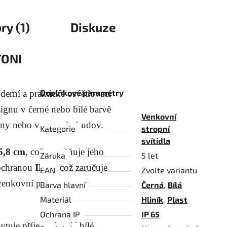
ry (1)
Diskuze
ONI
Doplňkové parametry
erní a praktické osvětlovací
signu v černé nebo bílé barvě
Venkovní
kóny nebo vstupy do budov.
Kategorie
stropní
svítidla
5,8 cm
, což umožňuje jeho
Záruka
5 let
 ochranou
IP65
, což zaručuje
EAN
Zvolte variantu
venkovní použití i v
Barva hlavní
Černá
,
Bílá
Materiál
Hliník
,
Plast
Ochrana IP
IP 65
tuje příjemné teplé bílé