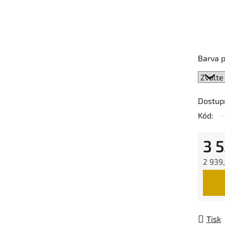
Barva 
Dostup
Kód:
3 
2 939
Měrná
Tisk