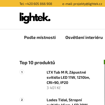
Přejít
Tel: +420 605 866 908
e-mail: projekty@lightek.cz
na
obsah
Podle místnosti
Osvětlení interiéru
P
Top 10 produktů
o
s
LTX Tub M R, Zápustné
t
svítidlo LED 11W, 1210lm,
r
CRI>90, IP20
a
3 401 Kč
n
n
Lodes Tidal, Stropní
svítidlo 45cm, LED 30W,