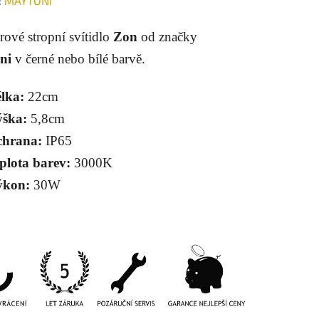
:
MAYTONI
tu
rové stropní svítidlo
Zon
od značky
ni
v černé nebo bílé barvě.
lka:
22cm
ek.
ška:
5,8cm
hrana:
IP65
plota barev:
3000K
ýkon:
30W