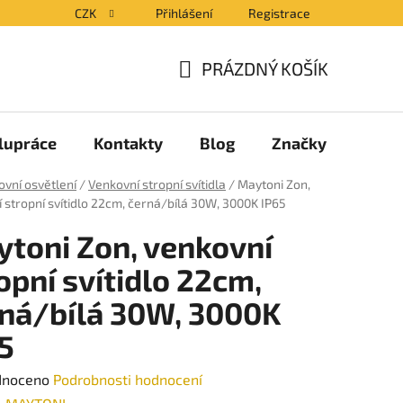
CZK
Přihlášení
Registrace
PRÁZDNÝ KOŠÍK
NÁKUPNÍ
KOŠÍK
lupráce
Kontakty
Blog
Značky
vní osvětlení
/
Venkovní stropní svítidla
/
Maytoni Zon,
 stropní svítidlo 22cm, černá/bílá 30W, 3000K IP65
toni Zon, venkovní
opní svítidlo 22cm,
ná/bílá 30W, 3000K
5
né
dnoceno
Podrobnosti hodnocení
ení