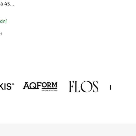
tá 45W,
dní
PH