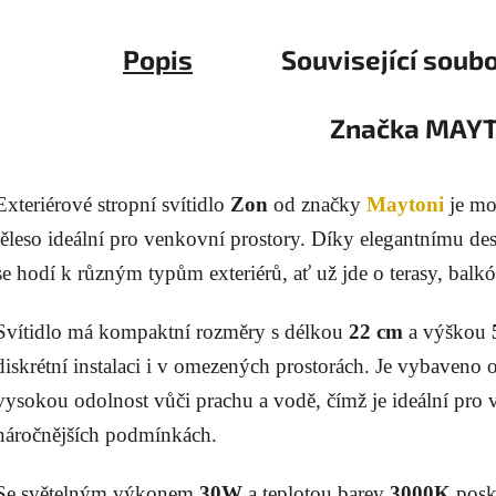
Popis
Související soubo
Značka
MAYT
Exteriérové stropní svítidlo
Zon
od značky
Maytoni
je mod
těleso ideální pro venkovní prostory. Díky elegantnímu de
se hodí k různým typům exteriérů, ať už jde o terasy, bal
Svítidlo má kompaktní rozměry s délkou
22 cm
a výškou
diskrétní instalaci i v omezených prostorách. Je vybaveno
vysokou odolnost vůči prachu a vodě, čímž je ideální pro 
náročnějších podmínkách.
Se světelným výkonem
30W
a teplotou barev
3000K
posky