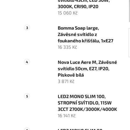
í
3000K, CRI90, IP20
p
15 060 Kč
a
n
Bomma Soap large,
e
Závěsné svítidlo z
l
foukaného křišťálu, 1xE27
16 335 Kč
Nova Luce Aere M, Závěsné
svítidlo 50cm, E27, IP20,
Pískově bílá
3 871 Kč
LED2 MONO SLIM 100,
STROPNÍ SVÍTIDLO, 115W
3CCT 2700K/3000K/4000K
16 141 Kč