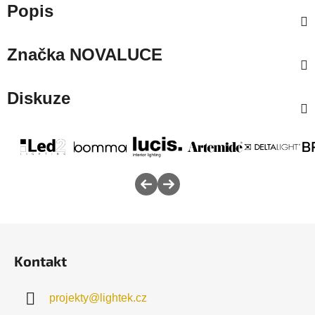
Popis
Značka
NOVALUCE
Diskuze
Z
á
Kontakt
p
a
projekty
@
lightek.cz
t