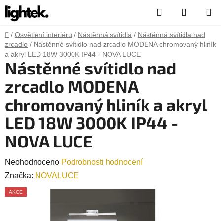
Přejít
Hledat
NÁKUP
na
obsah
KOŠÍK
Domů
/
Osvětlení interiéru
/
Nástěnná svítidla
/
Nástěnná svítidla nad
zrcadlo
/
Nástěnné svítidlo nad zrcadlo MODENA chromovaný hliník
a akryl LED 18W 3000K IP44 - NOVA LUCE
Nástěnné svítidlo nad
zrcadlo MODENA
chromovaný hliník a akryl
LED 18W 3000K IP44 -
NOVA LUCE
Průměrné
Neohodnoceno
Podrobnosti hodnocení
hodnocení
Značka:
NOVALUCE
produktu
AKCE
je
0,0