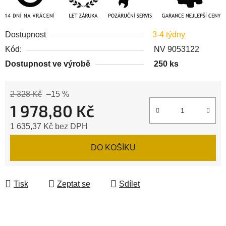
Dostupnost
3-4 týdny
Kód:
NV 9053122
Dostupnost ve výrobě
250 ks
2 328 Kč
–15 %
1 978,80 Kč
1 635,37 Kč bez DPH
Měrná cena:
DO KOŠÍKU
Tisk
Zeptat se
Sdílet