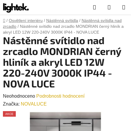
Přejít
Hledat
NÁKUP
na
obsah
KOŠÍK
Domů
/
Osvětlení interiéru
/
Nástěnná svítidla
/
Nástěnná svítidla nad
zrcadlo
/
Nástěnné svítidlo nad zrcadlo MONDRIAN černý hliník a
akryl LED 12W 220-240V 3000K IP44 - NOVA LUCE
Nástěnné svítidlo nad
zrcadlo MONDRIAN černý
hliník a akryl LED 12W
220-240V 3000K IP44 -
NOVA LUCE
Průměrné
Neohodnoceno
Podrobnosti hodnocení
hodnocení
Značka:
NOVALUCE
produktu
AKCE
je
0,0