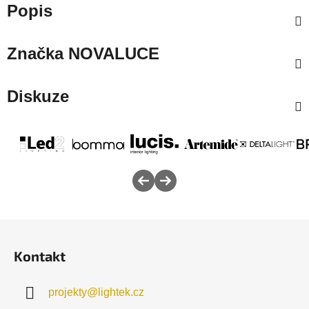
Popis
Značka
NOVALUCE
Diskuze
Z
á
Kontakt
p
a
projekty
@
lightek.cz
t