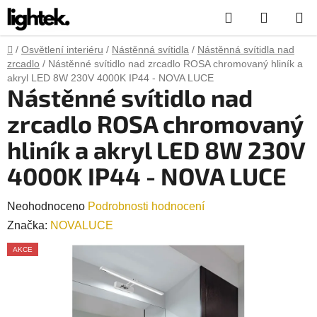
Přejít
Hledat
NÁKUP
na
obsah
KOŠÍK
Domů
/
Osvětlení interiéru
/
Nástěnná svítidla
/
Nástěnná svítidla nad
zrcadlo
/
Nástěnné svítidlo nad zrcadlo ROSA chromovaný hliník a
akryl LED 8W 230V 4000K IP44 - NOVA LUCE
Nástěnné svítidlo nad
zrcadlo ROSA chromovaný
hliník a akryl LED 8W 230V
4000K IP44 - NOVA LUCE
Průměrné
Neohodnoceno
Podrobnosti hodnocení
hodnocení
Značka:
NOVALUCE
produktu
AKCE
je
0,0
z