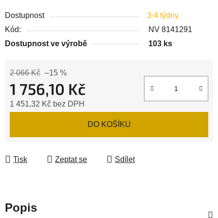
Dostupnost
3-4 týdny
Kód:
NV 8141291
Dostupnost ve výrobě
103 ks
2 066 Kč
–15 %
1 756,10 Kč
1 451,32 Kč bez DPH
Měrná cena:
DO KOŠÍKU
Tisk
Zeptat se
Sdílet
Popis