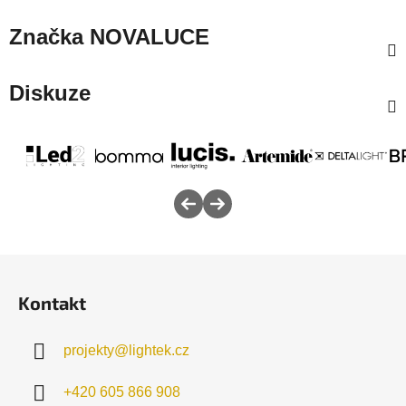
Značka
NOVALUCE
Diskuze
Z
á
Kontakt
p
a
projekty
@
lightek.cz
t
í
+420 605 866 908