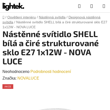
Přejít
Hledat
NÁKUP
na
obsah
KOŠÍK
Domů
/
Osvětlení interiéru
/
Nástěnná svítidla
/
Designová nástěnná
svítidla
/
Nástěnné svítidlo SHELL bílá a čiré strukturované sklo E27
1x12W - NOVA LUCE
Nástěnné svítidlo SHELL
bílá a čiré strukturované
sklo E27 1x12W - NOVA
LUCE
Průměrné
Neohodnoceno
Podrobnosti hodnocení
hodnocení
Značka:
NOVALUCE
produktu
AKCE
je
0,0
z