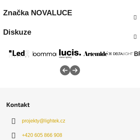
Značka
NOVALUCE
Diskuze
Z
á
Kontakt
p
a
projekty
@
lightek.cz
t
í
+420 605 866 908