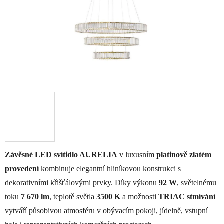
Závěsné LED svítidlo AURELIA
v luxusním
platinově zlatém
provedení
kombinuje elegantní hliníkovou konstrukci s
dekorativními křišťálovými prvky. Díky výkonu
92 W
, světelnému
toku
7 670 lm
, teplotě světla
3500 K
a možnosti
TRIAC stmívání
vytváří působivou atmosféru v obývacím pokoji, jídelně, vstupní