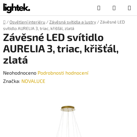
Přejít
Hledat
NÁKUP
na
obsah
KOŠÍK
Domů
/
Osvětlení interiéru
/
Závěsná svítidla a lustry
/
Závěsné LED
svítidlo AURELIA 3, triac, křišťál, zlatá
Závěsné LED svítidlo
AURELIA 3, triac, křišťál,
zlatá
Průměrné
Neohodnoceno
Podrobnosti hodnocení
hodnocení
Značka:
NOVALUCE
produktu
je
0,0
z
5
hvězdiček.