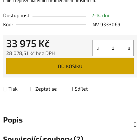
hale i reprezentativních komerčních prostorech.
Dostupnost
7-14 dní
Kód:
NV 9333069
33 975 Kč
28 078,51 Kč bez DPH
Měrná cena:
DO KOŠÍKU
Tisk
Zeptat se
Sdílet
Popis
Související soubory (2)