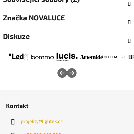
Značka
NOVALUCE
Diskuze
Z
á
Kontakt
p
a
projekty
@
lightek.cz
t
í