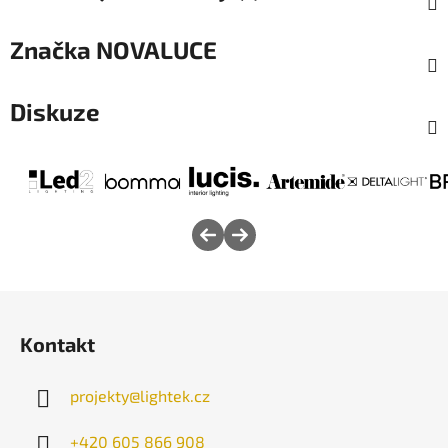
Značka
NOVALUCE
Diskuze
Z
á
Kontakt
p
a
projekty
@
lightek.cz
t
í
+420 605 866 908