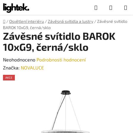
Přejít
Hledat
NÁKUP
na
obsah
KOŠÍK
Domů
/
Osvětlení interiéru
/
Závěsná svítidla a lustry
/
Závěsné svítidlo
BAROK 10xG9, černá/sklo
Závěsné svítidlo BAROK
10xG9, černá/sklo
Průměrné
Neohodnoceno
Podrobnosti hodnocení
hodnocení
Značka:
NOVALUCE
produktu
AKCE
je
0,0
z
5
hvězdiček.