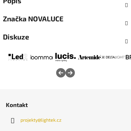
Popis
Značka
NOVALUCE
Diskuze
Z
á
Kontakt
p
a
projekty
@
lightek.cz
t
í