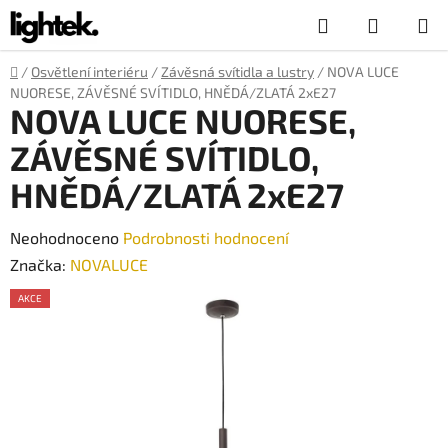
Přejít
Hledat
NÁKUP
na
obsah
KOŠÍK
Domů
/
Osvětlení interiéru
/
Závěsná svítidla a lustry
/
NOVA LUCE
NUORESE, ZÁVĚSNÉ SVÍTIDLO, HNĚDÁ/ZLATÁ 2xE27
NOVA LUCE NUORESE,
ZÁVĚSNÉ SVÍTIDLO,
HNĚDÁ/ZLATÁ 2xE27
Průměrné
Neohodnoceno
Podrobnosti hodnocení
hodnocení
Značka:
NOVALUCE
produktu
AKCE
je
0,0
z
5
hvězdiček.