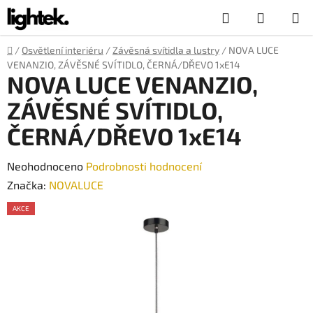
Přejít
Hledat
NÁKUP
na
obsah
KOŠÍK
Domů
/
Osvětlení interiéru
/
Závěsná svítidla a lustry
/
NOVA LUCE
VENANZIO, ZÁVĚSNÉ SVÍTIDLO, ČERNÁ/DŘEVO 1xE14
NOVA LUCE VENANZIO,
ZÁVĚSNÉ SVÍTIDLO,
ČERNÁ/DŘEVO 1xE14
Průměrné
Neohodnoceno
Podrobnosti hodnocení
hodnocení
Značka:
NOVALUCE
produktu
AKCE
je
0,0
z
5
hvězdiček.