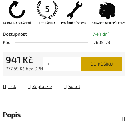
Dostupnost
7-14 dní
Kód:
7605173
941 Kč
DO KOŠÍKU
777,69 Kč bez DPH
Měrná cena:
Tisk
Zeptat se
Sdílet
Popis