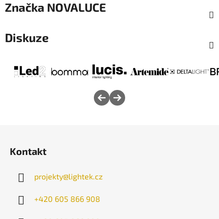
Značka
NOVALUCE
Diskuze
Z
á
Kontakt
p
a
projekty
@
lightek.cz
t
í
+420 605 866 908