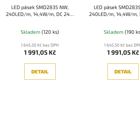
LED pásek SMD2835 NW,
LED pásek SMD283
240LED/m, 14,4W/m, DC 24V,
240LED/m, 14,4W/m, 
1160lm/m, CRI97, IP20, 10mm,
1100lm/m, CRI97, IP20
5m
5m
Skladem
(120 ks)
Skladem
(190 k
1 645,50 Kč bez DPH
1 645,50 Kč bez D
1 991,05 Kč
1 991,05 Kč
DETAIL
DETAIL
O
v
l
á
d
a
c