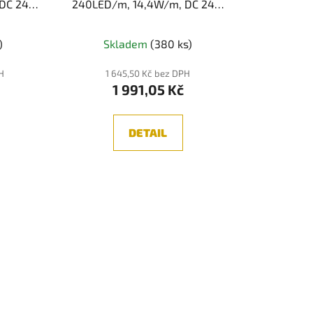
t
DC 24V,
240LED/m, 14,4W/m, DC 24V,
ů
, 10mm,
1040lm/m, CRI97, IP20, 10mm,
5m
)
Skladem
(380 ks)
PH
1 645,50 Kč bez DPH
1 991,05 Kč
DETAIL