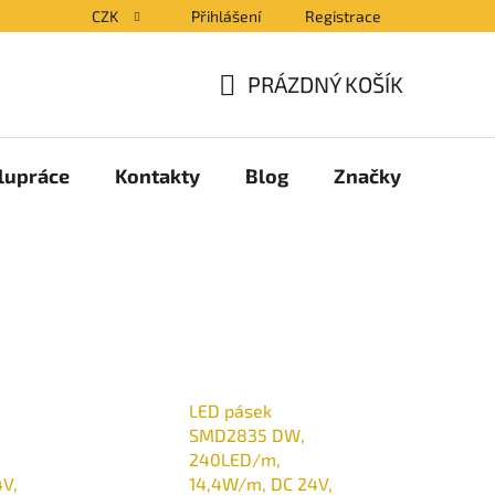
CZK
Přihlášení
Registrace
PRÁZDNÝ KOŠÍK
NÁKUPNÍ
KOŠÍK
lupráce
Kontakty
Blog
Značky
LED pásek
SMD2835 DW,
240LED/m,
V,
14,4W/m, DC 24V,