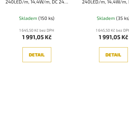
240LED/m, 14,4W/m, DC 24V,
240LED/m, 14,4W/m, 
u
1160lm/m, CRI97, IP20, 10mm,
1160lm/m, CRI97, IP20
k
5m
5m
Skladem
(150 ks)
Skladem
(35 ks
t
ů
1 645,50 Kč bez DPH
1 645,50 Kč bez D
1 991,05 Kč
1 991,05 Kč
DETAIL
DETAIL