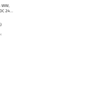
5 WW,
DC 24V,
, 10mm,
s)
PH