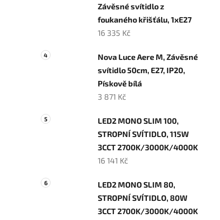
Závěsné svítidlo z
foukaného křišťálu, 1xE27
16 335 Kč
Nova Luce Aere M, Závěsné
svítidlo 50cm, E27, IP20,
Pískově bílá
3 871 Kč
LED2 MONO SLIM 100,
STROPNÍ SVÍTIDLO, 115W
3CCT 2700K/3000K/4000K
16 141 Kč
LED2 MONO SLIM 80,
STROPNÍ SVÍTIDLO, 80W
3CCT 2700K/3000K/4000K