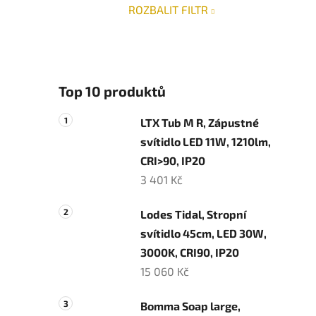
e
ROZBALIT FILTR
l
Top 10 produktů
LTX Tub M R, Zápustné
svítidlo LED 11W, 1210lm,
CRI>90, IP20
3 401 Kč
Lodes Tidal, Stropní
svítidlo 45cm, LED 30W,
3000K, CRI90, IP20
15 060 Kč
Bomma Soap large,