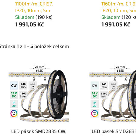
1100lm/m, CRI97,
1160lm/m, CRI9
IP20, 10mm, 5m
IP20, 10mm, 5
Skladem
(190 ks)
Skladem
(120 k
1 991,05 Kč
1 991,05 Kč
Stránka
1
z
1
-
5
položek celkem
V
ý
p
i
s
p
r
o
LED pásek SMD2835 CW,
LED pásek SMD283
d