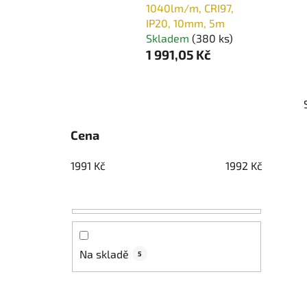
1040lm/m, CRI97,
IP20, 10mm, 5m
Skladem
(380 ks)
1 991,05 Kč
P
o
s
Cena
t
r
1991
Kč
1992
Kč
a
n
n
í
p
Na skladě
5
a
n