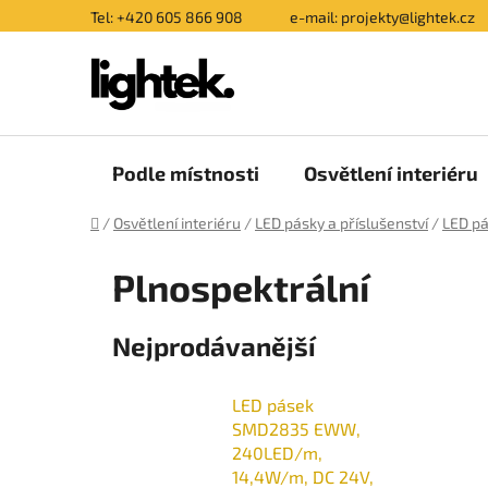
Přejít
Tel: +420 605 866 908
e-mail: projekty@lightek.cz
na
obsah
Podle místnosti
Osvětlení interiéru
Domů
/
Osvětlení interiéru
/
LED pásky a příslušenství
/
LED p
Plnospektrální
Nejprodávanější
LED pásek
SMD2835 EWW,
240LED/m,
14,4W/m, DC 24V,