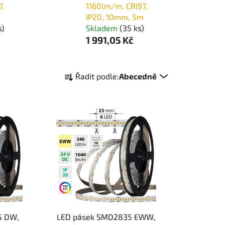
7,
1160lm/m, CRI97,
m
IP20, 10mm, 5m
s)
Skladem
(35 ks)
1 991,05 Kč
Ř
Řadit podle:
Abecedně
a
z
e
n
í
p
r
o
d
u
k
5 DW,
LED pásek SMD2835 EWW,