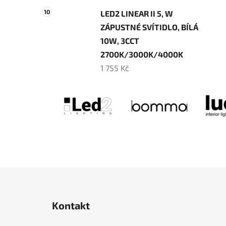
LED2 LINEAR II 5, W
ZÁPUSTNÉ SVÍTIDLO, BÍLÁ
10W, 3CCT
2700K/3000K/4000K
1 755 Kč
Z
á
Kontakt
p
a