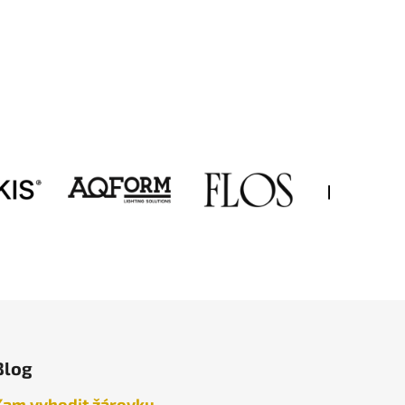
Blog
Kam vyhodit žárovku