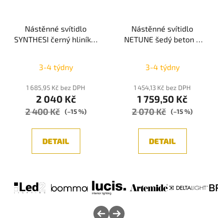
Nástěnné svítidlo
Nástěnné svítidlo
SYNTHESI černý hliník a
NETUNE šedý beton a
akryl LED 18W 230V
bílý hliník LED 6W 220-
3000K IP20 - NOVA
240V 3000K IP20 -
3-4 týdny
3-4 týdny
LUCE
NOVA LUCE
1 685,95 Kč bez DPH
1 454,13 Kč bez DPH
2 040 Kč
1 759,50 Kč
2 400 Kč
2 070 Kč
(–15 %)
(–15 %)
DETAIL
DETAIL