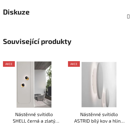
Diskuze
Související produkty
AKCE
AKCE
Nástěnné svítidlo
Nástěnné svítidlo
SHELL černá a zlatý
ASTRID bílý kov a hliník
hliník a železo LED 7W
akryl LED 6W 220-240V