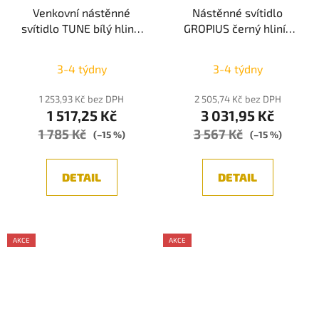
Venkovní nástěnné
Nástěnné svítidlo
svítidlo TUNE bílý hliník
GROPIUS černý hliník
a akryl LED 9W 3000K
LED 15W 230V 3000K
100-240V 112st. IP65 -
IP20 - NOVA LUCE
3-4 týdny
3-4 týdny
NOVA LUCE
1 253,93 Kč bez DPH
2 505,74 Kč bez DPH
1 517,25 Kč
3 031,95 Kč
1 785 Kč
3 567 Kč
(–15 %)
(–15 %)
DETAIL
DETAIL
AKCE
AKCE