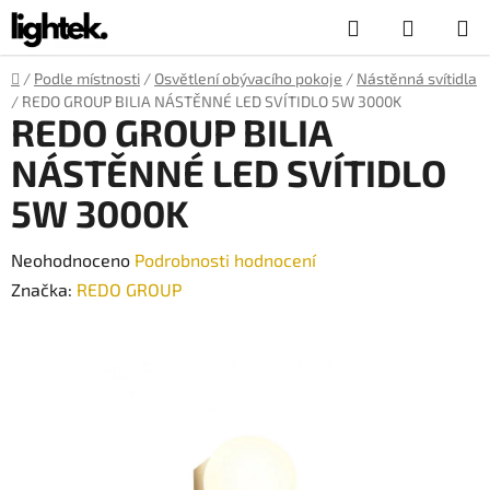
Přejít
Hledat
NÁKUP
na
obsah
KOŠÍK
Domů
/
Podle místnosti
/
Osvětlení obývacího pokoje
/
Nástěnná svítidla
/
REDO GROUP BILIA NÁSTĚNNÉ LED SVÍTIDLO 5W 3000K
REDO GROUP BILIA
NÁSTĚNNÉ LED SVÍTIDLO
5W 3000K
Průměrné
Neohodnoceno
Podrobnosti hodnocení
hodnocení
Značka:
REDO GROUP
produktu
je
0,0
z
5
hvězdiček.