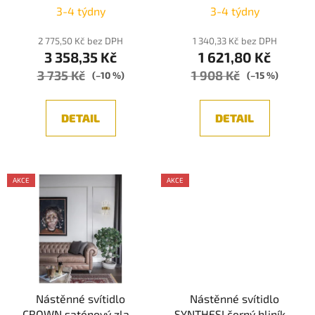
3000K - NOVA LUCE
3000K IP20 - NOVA
3-4 týdny
3-4 týdny
LUCE
2 775,50 Kč bez DPH
1 340,33 Kč bez DPH
3 358,35 Kč
1 621,80 Kč
3 735 Kč
1 908 Kč
(–10 %)
(–15 %)
DETAIL
DETAIL
AKCE
AKCE
Nástěnné svítidlo
Nástěnné svítidlo
CROWN saténový zlatý
SYNTHESI černý hliník a