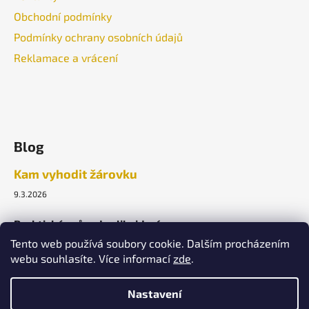
Obchodní podmínky
Podmínky ochrany osobních údajů
Reklamace a vrácení
Blog
Kam vyhodit žárovku
9.3.2026
Praktický průvodce likvidací.
Tento web používá soubory cookie. Dalším procházením
webu souhlasíte. Více informací
zde
.
ARCHIV
Nastavení