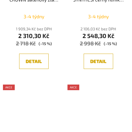
kov čirý křišťál (7 ks) G9
akryl LED 25W 230V
1x5W 230V IP20 bez
3000K IP20 - NOVA
3-4 týdny
3-4 týdny
žárovky - NOVA LUCE
LUCE
1 909,34 Kč bez DPH
2 106,03 Kč bez DPH
2 310,30 Kč
2 548,30 Kč
2 718 Kč
2 998 Kč
(–15 %)
(–15 %)
DETAIL
DETAIL
AKCE
AKCE