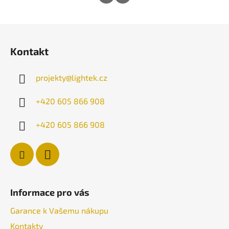
Z
á
Kontakt
p
a
projekty
@
lightek.cz
t
í
+420 605 866 908
+420 605 866 908
Informace pro vás
Garance k Vašemu nákupu
Kontakty