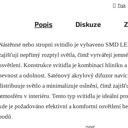
Tisk
Popis
Diskuze
Z
Nástěnné nebo stropní svítidlo je vybaveno SMD LE
zajišťují nepřímý rozptyl světla, čímž vytvářejí jem
osvětlení. Konstrukce svítidla je kombinací hliníku a
pevnost a odolnost. Saténový akrylový difuzor naví
distribuuje světlo a minimalizuje oslnění, čímž zajiš
atmosféru v interiéru. Tento typ svítidla je ideální p
kde je požadováno efektivní a komfortní osvětlení be
bodů.