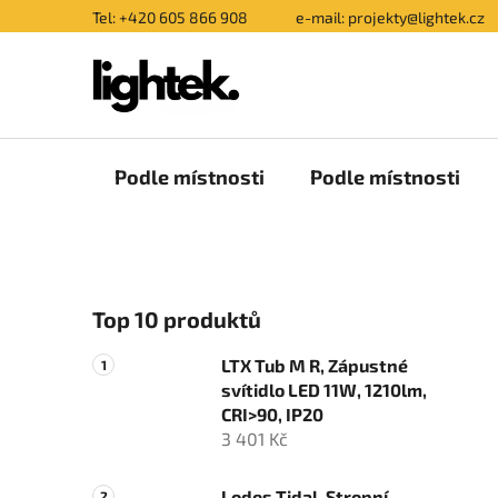
Přejít
Tel: +420 605 866 908
e-mail: projekty@lightek.cz
na
obsah
Podle místnosti
Podle místnosti
P
Top 10 produktů
o
s
LTX Tub M R, Zápustné
t
svítidlo LED 11W, 1210lm,
r
CRI>90, IP20
a
3 401 Kč
n
Lodes Tidal, Stropní