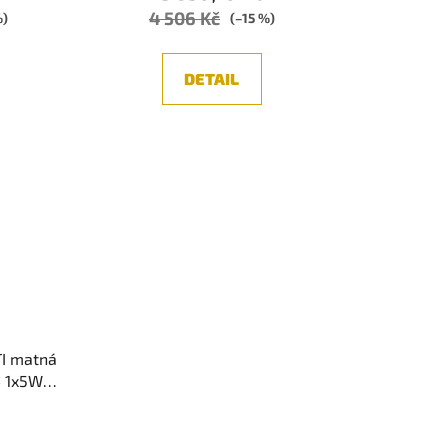
4 506 Kč
%)
(–15 %)
DETAIL
TI matná
4 1x5W
y - NOVA