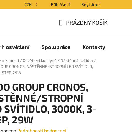
CZK
Přihlášení
Registrace
PRÁZDNÝ KOŠÍK
NÁKUPNÍ
KOŠÍK
rh osvětlení
Spolupráce
Kontakty
Blog
 místnosti
/
Osvětlení kuchyně
/
Nástěnná svítidla
/
OUP CRONOS, NÁSTĚNNÉ/STROPNÍ LED SVÍTIDLO,
3-STEP, 29W
DO GROUP CRONOS,
STĚNNÉ/STROPNÍ
 SVÍTIDLO, 3000K, 3-
EP, 29W
né
dnoceno
Podrobnosti hodnocení