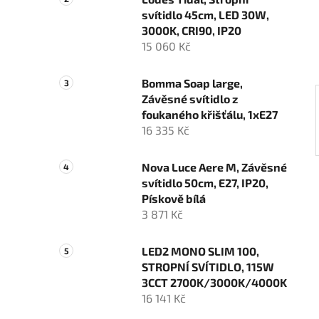
n
svítidlo 45cm, LED 30W,
í
3000K, CRI90, IP20
p
15 060 Kč
a
n
Bomma Soap large,
e
Závěsné svítidlo z
l
foukaného křišťálu, 1xE27
16 335 Kč
Nova Luce Aere M, Závěsné
svítidlo 50cm, E27, IP20,
Pískově bílá
3 871 Kč
LED2 MONO SLIM 100,
STROPNÍ SVÍTIDLO, 115W
3CCT 2700K/3000K/4000K
16 141 Kč