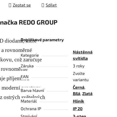
Zeptat se
Sdílet
načka
REDO GROUP
Doplňkové parametry
D diodami, které
né a rovnoměrné
Nástěnná
Kategorie
svítidla
 kovu, což zaručuje
Záruka
3 roky
c rovnoměrně
Zvolte
EAN
ťuje příjemnou
variantu
ro moderní prostory,
Černá
,
Barva hlavní
Bílá
,
Zlatá
z ostrých světelných
Materiál
Hliník
Ochrana IP
IP 20
Stmívání
3-step