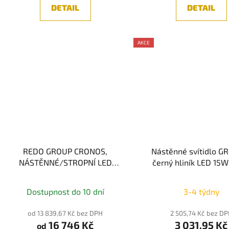
DETAIL
DETAIL
AKCE
REDO GROUP CRONOS,
Nástěnné svítidlo G
NÁSTĚNNÉ/STROPNÍ LED
černý hliník LED 15
SVÍTIDLO, 3000K, 3-STEP, 65W
3000K IP20 - NOVA
Dostupnost do 10 dní
3-4 týdny
od 13 839,67 Kč bez DPH
2 505,74 Kč bez D
16 746 Kč
3 031,95 Kč
od