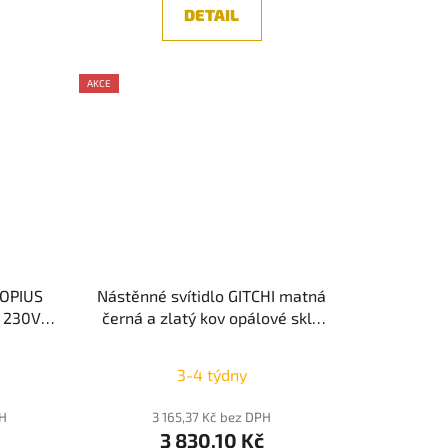
DETAIL
AKCE
ROPIUS
Nástěnné svítidlo GITCHI matná
W 230V
černá a zlatý kov opálové sklo
 LUCE
G9 2x5W 230V IP20 bez žárovky
- NOVA LUCE
3-4 týdny
PH
3 165,37 Kč bez DPH
3 830,10 Kč