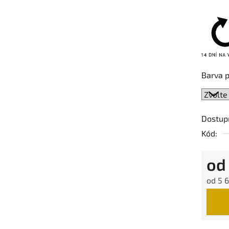
Barva 
Dostup
Kód:
o
od
5 6
Měrná