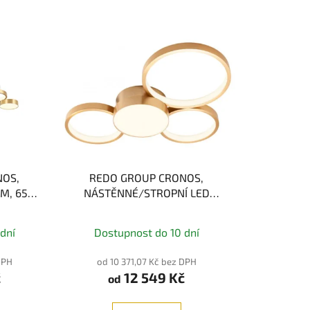
NOS,
REDO GROUP CRONOS,
CM, 65W,
NÁSTĚNNÉ/STROPNÍ LED
SVÍTIDLO, 3000K, 3-STEP, 50W
dní
Dostupnost do 10 dní
DPH
od 10 371,07 Kč bez DPH
č
12 549 Kč
od