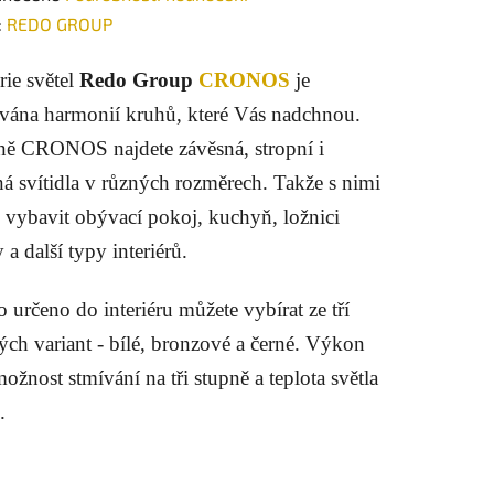
ení
:
REDO GROUP
tu
rie světel
Redo Group
CRONOS
je
ována harmonií kruhů, které Vás nadchnou.
ně CRONOS najdete závěsná, stropní i
ná svítidla v různých rozměrech. Takže s nimi
ek.
 vybavit obývací pokoj, kuchyň, ložnici
a další typy interiérů.
o určeno do interiéru můžete vybírat ze tří
ých variant - bílé, bronzové a černé. Výkon
žnost stmívání na tři stupně a teplota světla
.