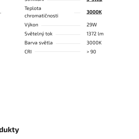
Teplota
3000K
chromatičnosti
Výkon
29W
Světelný tok
1372 lm
Barva světla
3000K
CRI
> 90
odukty