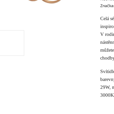
hodnoc
Značka
produk
Celá sé
je
0,0
inspir
z
V rodi
5
nástěn
hvězdič
můžete
chodby 
Svítidl
barevn
29W, mo
3000K