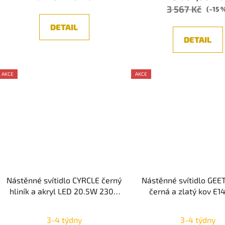
3 567 Kč
(–15 
DETAIL
DETAIL
AKCE
AKCE
Nástěnné svítidlo CYRCLE černý
Nástěnné svítidlo GEE
hliník a akryl LED 20.5W 230V
černá a zlatý kov E1
3000K IP20 - NOVA LUCE
230V IP20 bez žárovk
LUCE
3-4 týdny
3-4 týdny