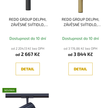
REDO GROUP DELPHI,
REDO GROUP DELPHI,
ZÁVĚSNÉ SVÍTIDLO,
ZÁVĚSNÉ SVÍTIDLO,
30CM, GU10
50CM, GU10
Průměrné
Dostupnost do 10 dní
Dostupnost do 10 dní
hodnocení
produktu
od 2 204,13 Kč bez DPH
od 3 176,86 Kč bez DPH
2 667 Kč
3 844 Kč
je
od
od
5,0
z
DETAIL
DETAIL
5
hvězdiček.
NOVINKA