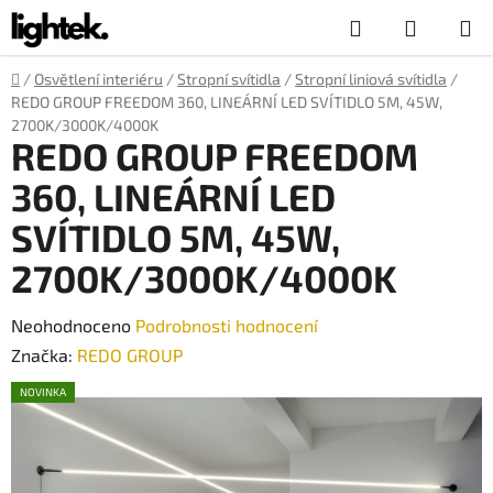
Přejít
Hledat
NÁKUP
na
obsah
KOŠÍK
Domů
/
Osvětlení interiéru
/
Stropní svítidla
/
Stropní liniová svítidla
/
REDO GROUP FREEDOM 360, LINEÁRNÍ LED SVÍTIDLO 5M, 45W,
2700K/3000K/4000K
REDO GROUP FREEDOM
360, LINEÁRNÍ LED
SVÍTIDLO 5M, 45W,
2700K/3000K/4000K
Průměrné
Neohodnoceno
Podrobnosti hodnocení
hodnocení
Značka:
REDO GROUP
produktu
NOVINKA
je
0,0
z