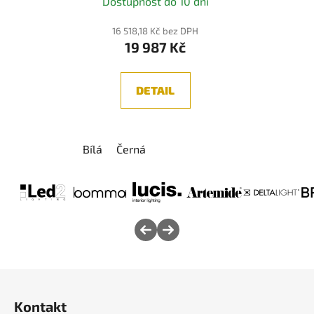
Dostupnost do 10 dní
16 518,18 Kč bez DPH
19 987 Kč
DETAIL
Bílá
Černá
Z
á
Kontakt
p