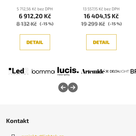
5 712,56 Kč bez DPH
13 557,15 Kč bez DPH
6 912,20 Kč
16 404,15 Kč
8 132 Kč
19 299 Kč
(–15 %)
(–15 %)
DETAIL
DETAIL
Z
á
Kontakt
p
a