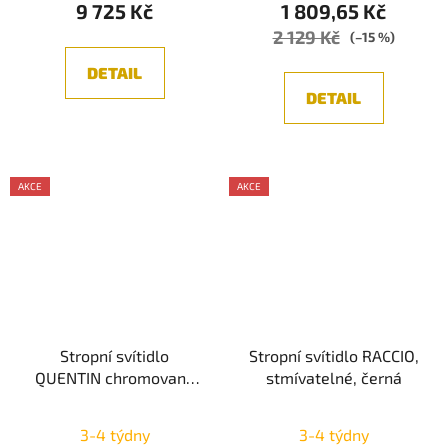
9 725 Kč
1 809,65 Kč
2 129 Kč
(–15 %)
DETAIL
DETAIL
AKCE
AKCE
Stropní svítidlo
Stropní svítidlo RACCIO,
QUENTIN chromovaný
stmívatelné, černá
hliník a K9 křišťál LED
28W 230V 3000K IP20 -
3-4 týdny
3-4 týdny
NOVA LUCE