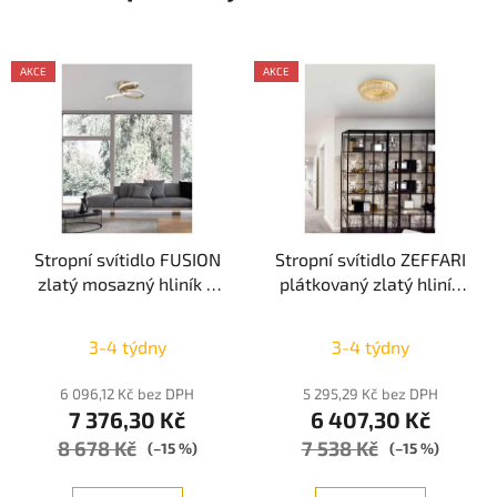
AKCE
AKCE
Stropní svítidlo FUSION
Stropní svítidlo ZEFFARI
zlatý mosazný hliník a
plátkovaný zlatý hliník
akryl LED 40W 230V
a K9 křišťál LED 40W
3000K IP20 - NOVA
230V 4000K IP20 -
3-4 týdny
3-4 týdny
LUCE
NOVA LUCE
6 096,12 Kč bez DPH
5 295,29 Kč bez DPH
7 376,30 Kč
6 407,30 Kč
8 678 Kč
7 538 Kč
(–15 %)
(–15 %)