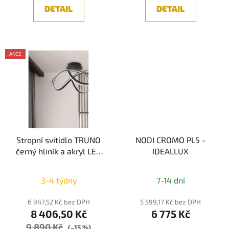
DETAIL
DETAIL
AKCE
Stropní svítidlo TRUNO
NODI CROMO PL5 -
černý hliník a akryl LED
IDEALLUX
60W 230V 3000K IP20
stmívatelné - NOVA
3-4 týdny
7-14 dní
LUCE
6 947,52 Kč bez DPH
5 599,17 Kč bez DPH
8 406,50 Kč
6 775 Kč
9 890 Kč
(–15 %)