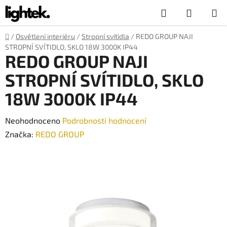
Přejít
Hledat
NÁKUP
na
obsah
KOŠÍK
Domů
/
Osvětlení interiéru
/
Stropní svítidla
/
REDO GROUP NAJI
STROPNÍ SVÍTIDLO, SKLO 18W 3000K IP44
REDO GROUP NAJI
STROPNÍ SVÍTIDLO, SKLO
18W 3000K IP44
Průměrné
Neohodnoceno
Podrobnosti hodnocení
hodnocení
Značka:
REDO GROUP
produktu
je
0,0
z
5
hvězdiček.