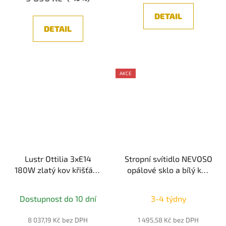
DETAIL
DETAIL
AKCE
Lustr Ottilia 3xE14
Stropní svítidlo NEVOSO
180W zlatý kov křišťál -
opálové sklo a bílý kov
MAYTONI
E27 1x12W 230V IP20
bez žárovky - NOVA
Dostupnost do 10 dní
3-4 týdny
LUCE
8 037,19 Kč bez DPH
1 495,58 Kč bez DPH