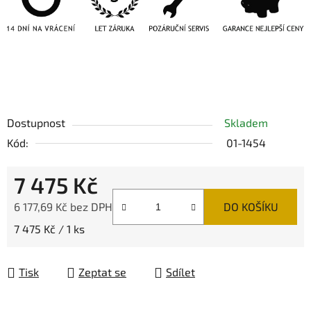
Dostupnost
Skladem
Kód:
01-1454
7 475 Kč
6 177,69 Kč bez DPH
DO KOŠÍKU
Měrná cena:
7 475 Kč / 1 ks
Tisk
Zeptat se
Sdílet