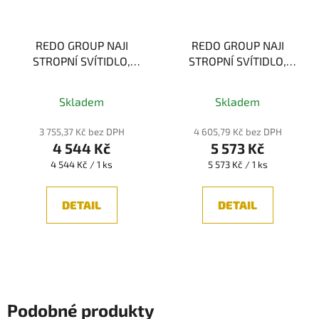
REDO GROUP NAJI
REDO GROUP NAJI
STROPNÍ SVÍTIDLO,
STROPNÍ SVÍTIDLO,
SKLO 25W E27 IP44
SKLO 12W 3000K IP44
Skladem
Skladem
3 755,37 Kč bez DPH
4 605,79 Kč bez DPH
4 544 Kč
5 573 Kč
Měrná
Měrná
4 544 Kč / 1 ks
5 573 Kč / 1 ks
cena:
cena:
DETAIL
DETAIL
Podobné produkty