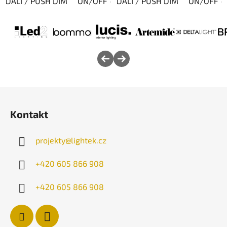
DALI / PUSH DIM
ON/OFF - TRIAC (Fázové)
DALI / PUSH DIM
ON/OFF - 
Z
á
Kontakt
p
a
projekty
@
lightek.cz
t
í
+420 605 866 908
+420 605 866 908