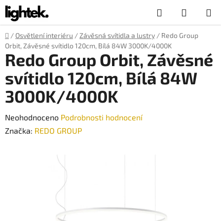
Přejít
Hledat
NÁKUP
na
obsah
KOŠÍK
Domů
/
Osvětlení interiéru
/
Závěsná svítidla a lustry
/
Redo Group
Orbit, Závěsné svítidlo 120cm, Bílá 84W 3000K/4000K
Redo Group Orbit, Závěsné
svítidlo 120cm, Bílá 84W
3000K/4000K
Průměrné
Neohodnoceno
Podrobnosti hodnocení
hodnocení
Značka:
REDO GROUP
produktu
je
0,0
z
5
hvězdiček.