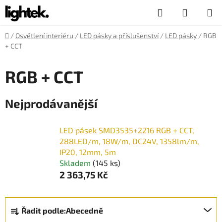
Přejít
Hledat
NÁKUP
na
obsah
KOŠÍK
Domů
/
Osvětlení interiéru
/
LED pásky a příslušenství
/
LED pásky
/
RGB
+ CCT
RGB + CCT
Nejprodávanější
LED pásek SMD3535+2216 RGB + CCT,
288LED/m, 18W/m, DC24V, 1358lm/m,
IP20, 12mm, 5m
Skladem
(145 ks)
2 363,75 Kč
Ř
Řadit podle:
Abecedně
a