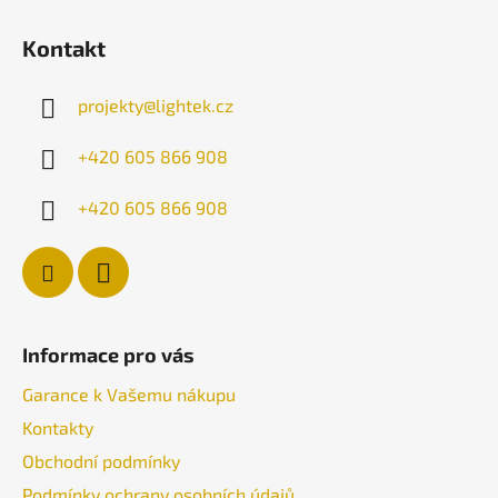
Z
á
Kontakt
p
a
projekty
@
lightek.cz
t
í
+420 605 866 908
+420 605 866 908
Informace pro vás
Garance k Vašemu nákupu
Kontakty
Obchodní podmínky
Podmínky ochrany osobních údajů