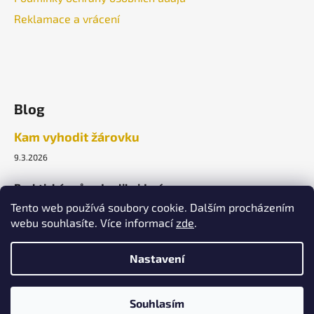
Reklamace a vrácení
Blog
Kam vyhodit žárovku
9.3.2026
Praktický průvodce likvidací.
Tento web používá soubory cookie. Dalším procházením
webu souhlasíte. Více informací
zde
.
ARCHIV
Nastavení
Vytvořil Shoptet
Souhlasím
Copyright 2026
Lightek Design s.r.o.
. Všechna práva