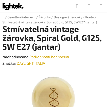
Přejít
Hledat
NÁKUP
na
obsah
KOŠÍK
Domů
/
Osvětlení interiéru
/
Žárovky
/
Desingové žárovky
/
Koule
/
Stmívatelná vintage žárovka, Spiral Gold, G125, 5W E27 (jantar)
Stmívatelná vintage
žárovka, Spiral Gold, G125,
5W E27 (jantar)
Průměrné
Neohodnoceno
Podrobnosti hodnocení
hodnocení
Značka:
DAYLIGHT ITALIA
produktu
je
0,0
z
5
hvězdiček.