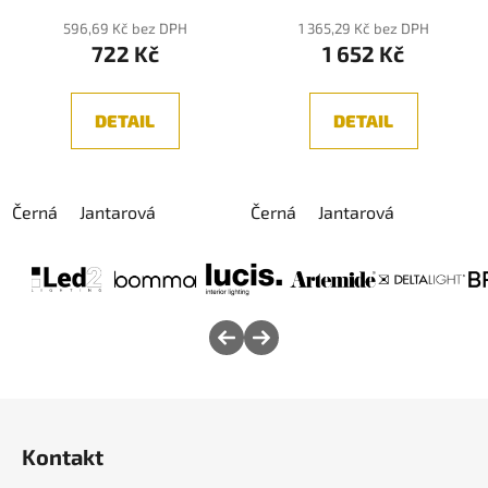
596,69 Kč bez DPH
1 365,29 Kč bez DPH
722 Kč
1 652 Kč
DETAIL
DETAIL
Černá
Jantarová
Černá
Jantarová
Z
á
Kontakt
p