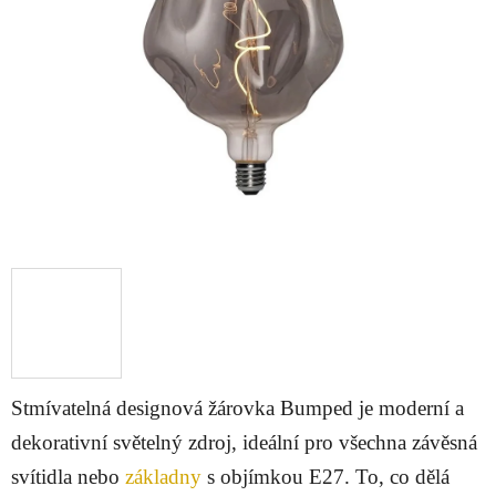
5
hvězdiček.
Stmívatelná designová žárovka Bumped je moderní a
dekorativní světelný zdroj, ideální pro všechna závěsná
svítidla nebo
základny
s objímkou E27. To, co dělá