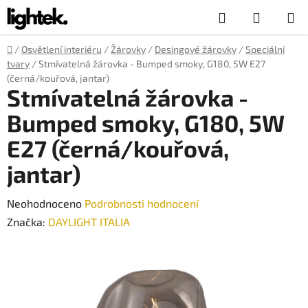
Přejít
Hledat
NÁKUP
na
obsah
KOŠÍK
Domů
/
Osvětlení interiéru
/
Žárovky
/
Desingové žárovky
/
Speciální
tvary
/
Stmívatelná žárovka - Bumped smoky, G180, 5W E27
(černá/kouřová, jantar)
Stmívatelná žárovka -
Bumped smoky, G180, 5W
E27 (černá/kouřová,
jantar)
Průměrné
Neohodnoceno
Podrobnosti hodnocení
hodnocení
Značka:
DAYLIGHT ITALIA
produktu
je
0,0
z