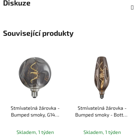
Diskuze
Související produkty
Stmívatelná žárovka -
Stmívatelná žárovka -
Bumped smoky, G140,
Bumped smoky - Bottle,
5W E27 (černá/kouřová,
5W E27 (černá/kouřová,
jantar)
jantar)
Skladem, 1 týden
Skladem, 1 týden