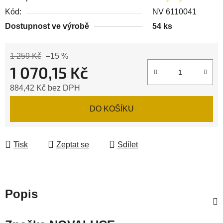
Kód:
NV 6110041
Dostupnost ve výrobě
54 ks
1 259 Kč
–15 %
1 070,15 Kč
884,42 Kč bez DPH
Měrná cena:
DO KOŠÍKU
Tisk
Zeptat se
Sdílet
Popis