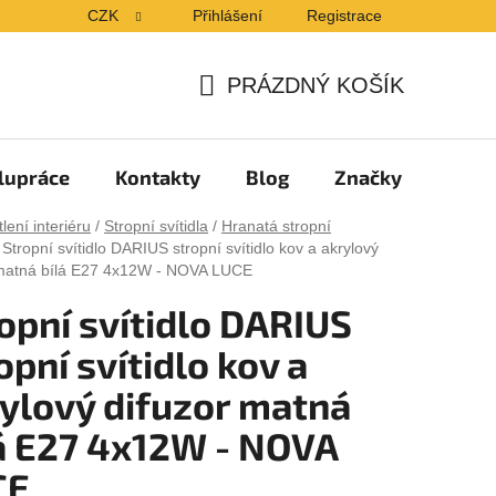
CZK
Přihlášení
Registrace
PRÁZDNÝ KOŠÍK
NÁKUPNÍ
KOŠÍK
lupráce
Kontakty
Blog
Značky
lení interiéru
/
Stropní svítidla
/
Hranatá stropní
Stropní svítidlo DARIUS stropní svítidlo kov a akrylový
 matná bílá E27 4x12W - NOVA LUCE
opní svítidlo DARIUS
opní svítidlo kov a
ylový difuzor matná
á E27 4x12W - NOVA
CE