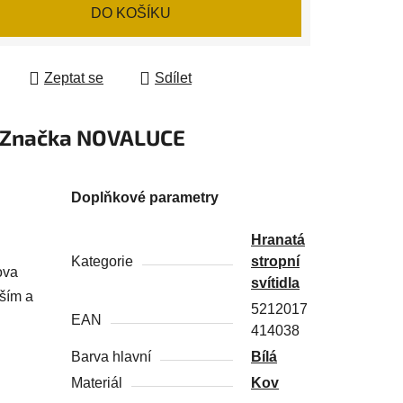
 cena:
DO KOŠÍKU
Zeptat se
Sdílet
Značka
NOVALUCE
Doplňkové parametry
Hranatá
Kategorie
stropní
ova
svítidla
jším a
5212017
EAN
414038
Barva hlavní
Bílá
Materiál
Kov