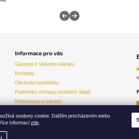
Informace pro vás
Garance k Vašemu nákupu
Kontakty
9
Obchodní podmínky
P
Podmínky ochrany osobních údajů
Reklamace a vrácení
oužívá soubory cookie. Dalším procházením webu
S
Více informací
zde
.
í