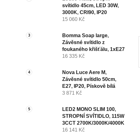
svítidlo 45cm, LED 30W,
í
3000K, CRI90, IP20
p
15 060 Kč
a
n
Bomma Soap large,
e
Závěsné svítidlo z
l
foukaného křišťálu, 1xE27
16 335 Kč
Nova Luce Aere M,
Závěsné svítidlo 50cm,
E27, IP20, Pískově bílá
3 871 Kč
LED2 MONO SLIM 100,
STROPNÍ SVÍTIDLO, 115W
3CCT 2700K/3000K/4000K
16 141 Kč