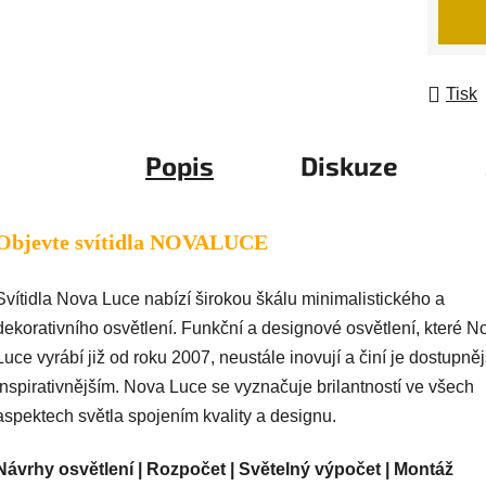
Měrná
Tisk
Popis
Diskuze
Objevte svítidla NOVALUCE
Svítidla Nova Luce nabízí širokou škálu minimalistického a
dekorativního osvětlení. Funkční a designové osvětlení, které N
Luce vyrábí již od roku 2007, neustále inovují a činí je dostupně
inspirativnějším. Nova Luce se vyznačuje brilantností ve všech
aspektech světla spojením kvality a designu.
Návrhy osvětlení | Rozpočet | Světelný výpočet | Montáž