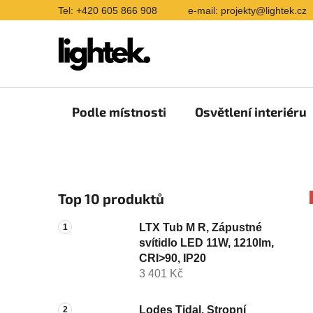
Přejít
Tel: +420 605 866 908
e-mail: projekty@lightek.cz
na
obsah
Podle místnosti
Osvětlení interiéru
P
Top 10 produktů
o
s
LTX Tub M R, Zápustné
t
svítidlo LED 11W, 1210lm,
r
CRI>90, IP20
a
3 401 Kč
n
n
Lodes Tidal, Stropní