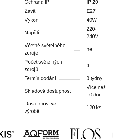
Ochrana IP
IP 20
Závit
E27
Výkon
40W
220-
Napětí
240V
Včetně světelného
ne
zdroje
Počet světelných
4
zdrojů
Termín dodání
3 týdny
Více než
Skladová dostupnost
10 dnů
Dostupnost ve
120 ks
výrobě