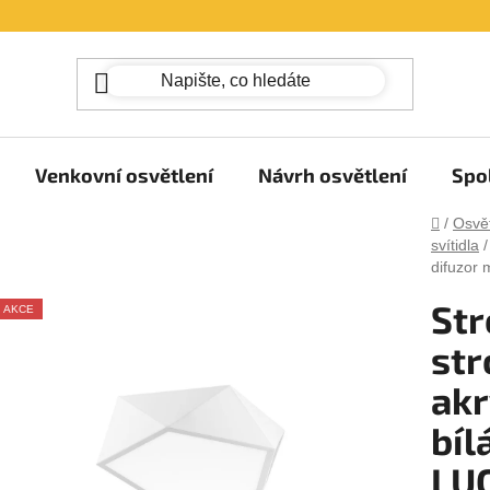
Venkovní osvětlení
Návrh osvětlení
Spo
Domů
/
Osvět
svítidla
/
difuzor
Str
AKCE
str
akr
bíl
LU