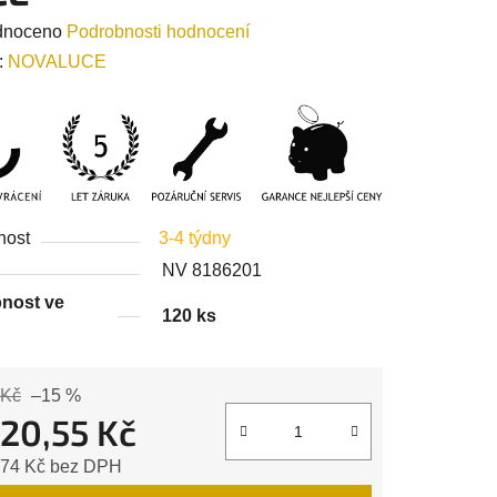
né
dnoceno
Podrobnosti hodnocení
ení
:
NOVALUCE
tu
nost
3-4 týdny
ek.
NV 8186201
nost ve
120 ks
 Kč
–15 %
620,55 Kč
,74 Kč bez DPH