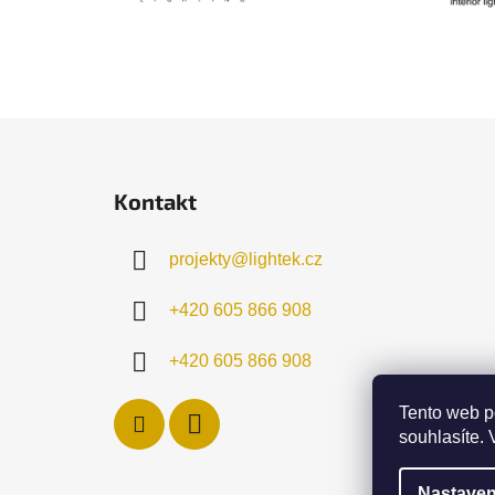
Z
á
Kontakt
p
a
projekty
@
lightek.cz
t
í
+420 605 866 908
+420 605 866 908
Tento web p
souhlasíte. 
Nastaven