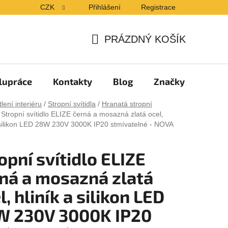
CZK
Přihlášení
Registrace
PRÁZDNÝ KOŠÍK
NÁKUPNÍ
KOŠÍK
lupráce
Kontakty
Blog
Značky
lení interiéru
/
Stropní svítidla
/
Hranatá stropní
Stropní svítidlo ELIZE černá a mosazná zlatá ocel,
 silikon LED 28W 230V 3000K IP20 stmívatelné - NOVA
opní svítidlo ELIZE
ná a mosazná zlatá
l, hliník a silikon LED
W 230V 3000K IP20