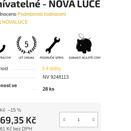
ívatelné - NOVA LUCE
né
dnoceno
Podrobnosti hodnocení
ení
:
NOVALUCE
tu
nost
3-4 týdny
ek.
NV 9248113
nost ve
28 ks
 Kč
–15 %
769,35 Kč
,61 Kč bez DPH