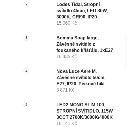
n
Lodes Tidal, Stropní
svítidlo 45cm, LED 30W,
í
3000K, CRI90, IP20
p
15 060 Kč
a
n
Bomma Soap large,
e
Závěsné svítidlo z
l
foukaného křišťálu, 1xE27
16 335 Kč
Nova Luce Aere M,
Závěsné svítidlo 50cm,
E27, IP20, Pískově bílá
3 871 Kč
LED2 MONO SLIM 100,
STROPNÍ SVÍTIDLO, 115W
3CCT 2700K/3000K/4000K
16 141 Kč