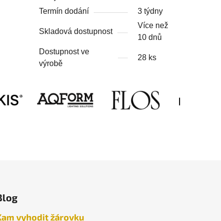
Termín dodání
3 týdny
Více než
Skladová dostupnost
10 dnů
Dostupnost ve
28 ks
výrobě
Blog
Kam vyhodit žárovku