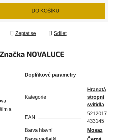
 cena:
DO KOŠÍKU
Zeptat se
Sdílet
Značka
NOVALUCE
Doplňkové parametry
Hranatá
Kategorie
stropní
ova
svítidla
jším a
5212017
EAN
433145
Barva hlavní
Mosaz
Barva vedlejší
Černá