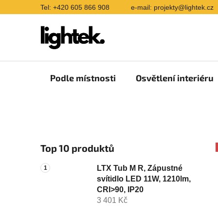
Přejít
Tel: +420 605 866 908
e-mail: projekty@lightek.cz
na
obsah
Podle místnosti
Osvětlení interiéru
P
Top 10 produktů
o
s
LTX Tub M R, Zápustné
t
svítidlo LED 11W, 1210lm,
r
CRI>90, IP20
a
3 401 Kč
n