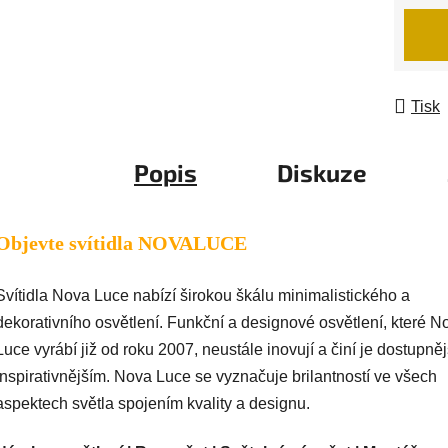
Měrná
Tisk
Popis
Diskuze
Objevte svítidla NOVALUCE
Svítidla Nova Luce nabízí širokou škálu minimalistického a
dekorativního osvětlení. Funkční a designové osvětlení, které N
Luce vyrábí již od roku 2007, neustále inovují a činí je dostupně
inspirativnějším. Nova Luce se vyznačuje brilantností ve všech
aspektech světla spojením kvality a designu.