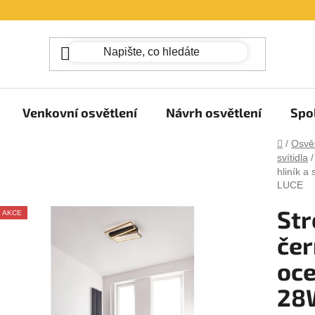
Venkovní osvětlení
Návrh osvětlení
Spo
Domů
/
Osvět
svítidla
/
hliník a
LUCE
Str
AKCE
čer
oce
28