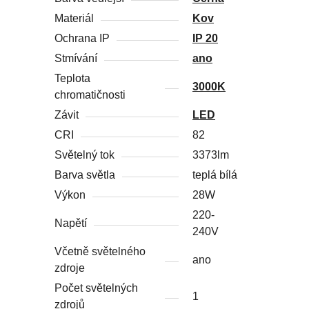
Materiál
Kov
Ochrana IP
IP 20
Stmívání
ano
Teplota
3000K
chromatičnosti
Závit
LED
CRI
82
Světelný tok
3373lm
Barva světla
teplá bílá
Výkon
28W
220-
Napětí
240V
Včetně světelného
ano
zdroje
Počet světelných
1
zdrojů