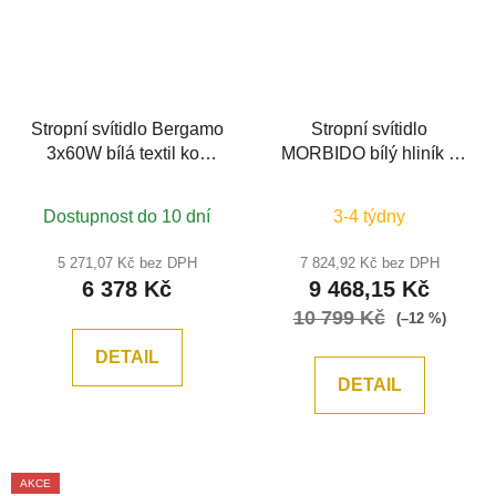
Stropní svítidlo Bergamo
Stropní svítidlo
3x60W bílá textil kov
MORBIDO bílý hliník a
designové - MAYTONI
akryl LED 60W 230V
2700K - 4000K IP20 vč.
Dostupnost do 10 dní
3-4 týdny
dálkového ovládání
stmívatelné Tuya -
5 271,07 Kč bez DPH
7 824,92 Kč bez DPH
NOVA LUCE
6 378 Kč
9 468,15 Kč
10 799 Kč
(–12 %)
DETAIL
DETAIL
AKCE