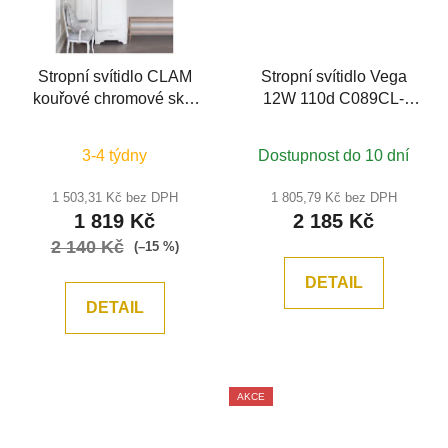
Stropní svítidlo CLAM
Stropní svítidlo Vega
kouřové chromové sklo
12W 110d C089CL-
bílý kov E27 2x12W
12W3K-W - MAYTONI
230V IP44 bez žárovky -
3-4 týdny
Dostupnost do 10 dní
NOVA LUCE
1 503,31 Kč bez DPH
1 805,79 Kč bez DPH
1 819 Kč
2 185 Kč
2 140 Kč
(–15 %)
DETAIL
DETAIL
AKCE