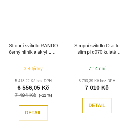
Stropní svítidlo RANDO
Stropní svítidlo Oracle
černý hliník a akryl LED
slim pl d070 kulaté
42W 230V 3000K IP20 -
3000k on-off -
NOVA LUCE
IDEALLUX
3-4 týdny
7-14 dní
5 418,22 Kč bez DPH
5 793,39 Kč bez DPH
6 556,05 Kč
7 010 Kč
7 494 Kč
(–12 %)
DETAIL
DETAIL