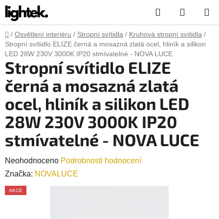
Přejít
Hledat
NÁKUP
na
obsah
KOŠÍK
Domů
/
Osvětlení interiéru
/
Stropní svítidla
/
Kruhová stropní svítidla
/
Stropní svítidlo ELIZE černá a mosazná zlatá ocel, hliník a silikon
LED 28W 230V 3000K IP20 stmívatelné - NOVA LUCE
Stropní svítidlo ELIZE
černá a mosazná zlatá
ocel, hliník a silikon LED
28W 230V 3000K IP20
stmívatelné - NOVA LUCE
Průměrné
Neohodnoceno
Podrobnosti hodnocení
hodnocení
Značka:
NOVALUCE
produktu
AKCE
je
0,0