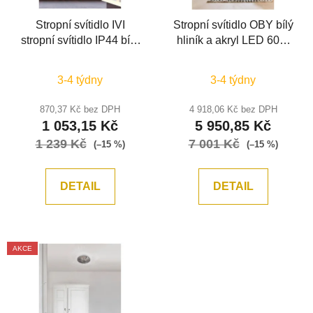
Stropní svítidlo IVI
Stropní svítidlo OBY bílý
stropní svítidlo IP44 bílé
hliník a akryl LED 60W
opálové sklo E27
230V 3000K IP20
1x12W - NOVA LUCE
stmívatelné - NOVA
3-4 týdny
3-4 týdny
LUCE
870,37 Kč bez DPH
4 918,06 Kč bez DPH
1 053,15 Kč
5 950,85 Kč
1 239 Kč
7 001 Kč
(–15 %)
(–15 %)
DETAIL
DETAIL
AKCE