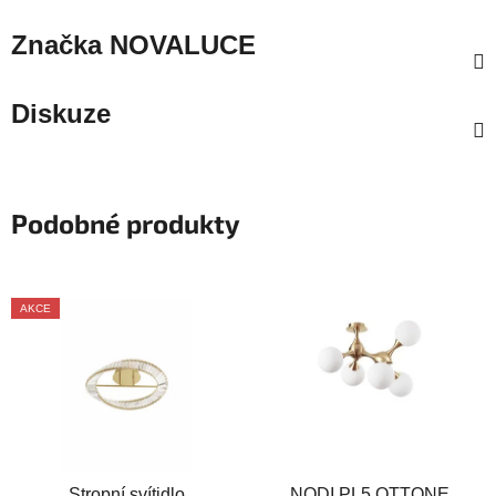
Značka
NOVALUCE
Diskuze
Podobné produkty
AKCE
Stropní svítidlo
NODI PL5 OTTONE