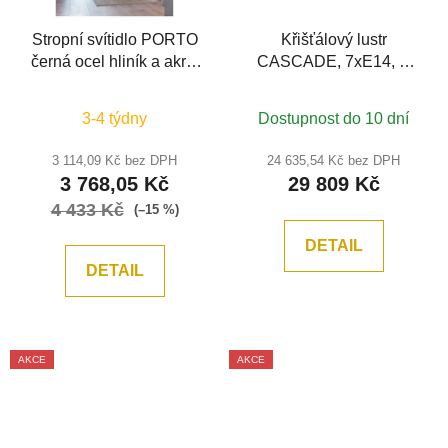
Stropní svítidlo PORTO
Křišťálový lustr
černá ocel hliník a akryl
CASCADE, 7xE14, Ø
LED 19W 230V 3000K
42cm, mosaz
IP20 - NOVA LUCE
3-4 týdny
Dostupnost do 10 dní
3 114,09 Kč bez DPH
24 635,54 Kč bez DPH
3 768,05 Kč
29 809 Kč
4 433 Kč
(–15 %)
DETAIL
DETAIL
AKCE
AKCE