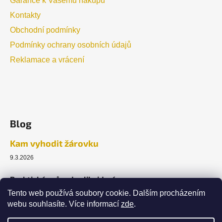
Garance k Vašemu nákupu
Kontakty
Obchodní podmínky
Podmínky ochrany osobních údajů
Reklamace a vrácení
Blog
Kam vyhodit žárovku
9.3.2026
Praktický průvodce likvidací.
Tento web používá soubory cookie. Dalším procházením
webu souhlasíte. Více informací
zde
.
ARCHIV