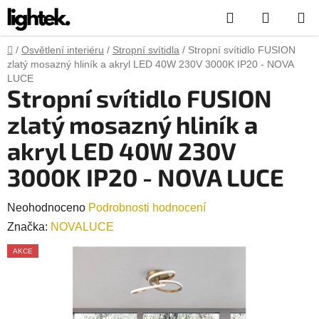
Přejít
Hledat
NÁKUP
na
obsah
KOŠÍK
Domů
/
Osvětlení interiéru
/
Stropní svítidla
/
Stropní svítidlo FUSION
zlatý mosazný hliník a akryl LED 40W 230V 3000K IP20 - NOVA
LUCE
Stropní svítidlo FUSION
zlatý mosazný hliník a
akryl LED 40W 230V
3000K IP20 - NOVA LUCE
Průměrné
Neohodnoceno
Podrobnosti hodnocení
hodnocení
Značka:
NOVALUCE
produktu
AKCE
je
0,0
z