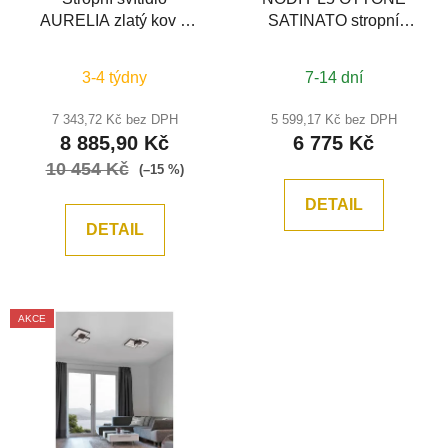
AURELIA zlatý kov a
SATINATO stropní
křišťál LED 36W 230V
svítidlo - IDEALLUX
3500K IP20 stmívatelné
3-4 týdny
7-14 dní
- NOVA LUCE
7 343,72 Kč bez DPH
5 599,17 Kč bez DPH
8 885,90 Kč
6 775 Kč
10 454 Kč
(–15 %)
DETAIL
DETAIL
AKCE