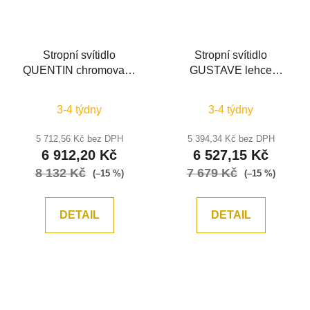
Stropní svítidlo
Stropní svítidlo
QUENTIN chromovaný
GUSTAVE lehce
hliník a K9 křišťál LED
kouřově šedé sklo a
28W 230V 3000K IP20 -
matná černá G9 7x5W
3-4 týdny
3-4 týdny
NOVA LUCE
230V IP20 bez žárovky -
NOVA LUCE
5 712,56 Kč bez DPH
5 394,34 Kč bez DPH
6 912,20 Kč
6 527,15 Kč
8 132 Kč
7 679 Kč
(–15 %)
(–15 %)
DETAIL
DETAIL