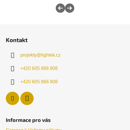
Z
á
Kontakt
p
a
projekty
@
lightek.cz
t
í
+420 605 866 908
+420 605 866 908
Informace pro vás