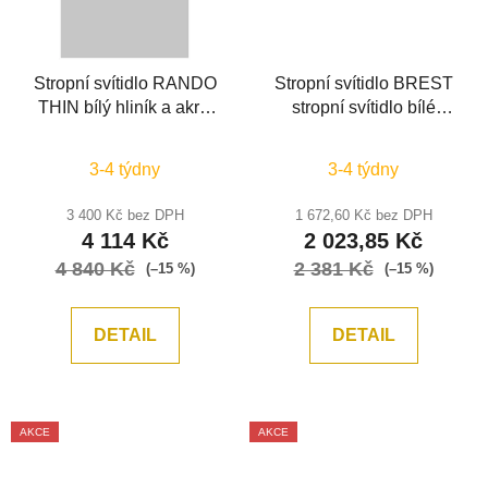
Stropní svítidlo RANDO
Stropní svítidlo BREST
THIN bílý hliník a akryl
stropní svítidlo bílé
LED 30W 230V 3000K
opálové sklo a kov E27
IP20 stmívatelné -
2x12W - NOVA LUCE
3-4 týdny
3-4 týdny
NOVA LUCE
3 400 Kč bez DPH
1 672,60 Kč bez DPH
4 114 Kč
2 023,85 Kč
4 840 Kč
2 381 Kč
(–15 %)
(–15 %)
DETAIL
DETAIL
AKCE
AKCE