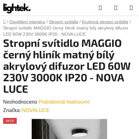
Přejít
Hledat
NÁKUP
na
obsah
KOŠÍK
Domů
/
Osvětlení interiéru
/
Stropní svítidla
/
Kruhová stropní svítidla
/
Stropní svítidlo MAGGIO černý hliník matný bílý akrylový difuzor
LED 60W 230V 3000K IP20 - NOVA LUCE
Stropní svítidlo MAGGIO
černý hliník matný bílý
akrylový difuzor LED 60W
230V 3000K IP20 - NOVA
LUCE
Průměrné
Neohodnoceno
Podrobnosti hodnocení
hodnocení
Značka:
NOVALUCE
produktu
AKCE
je
0,0