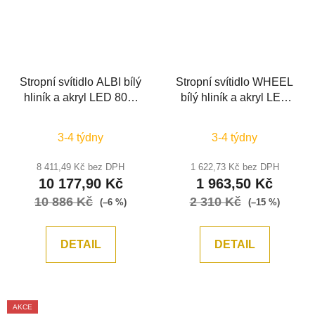
Stropní svítidlo ALBI bílý
Stropní svítidlo WHEEL
hliník a akryl LED 80W
bílý hliník a akryl LED
230V 3000K IP20
30W 230V 3000K IP20 -
stmívatelné - NOVA
NOVA LUCE
3-4 týdny
3-4 týdny
LUCE
8 411,49 Kč bez DPH
1 622,73 Kč bez DPH
10 177,90 Kč
1 963,50 Kč
10 886 Kč
2 310 Kč
(–6 %)
(–15 %)
DETAIL
DETAIL
AKCE