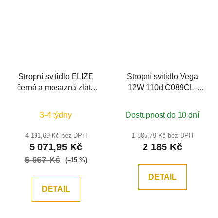
Stropní svítidlo ELIZE
Stropní svítidlo Vega
černá a mosazná zlatá
12W 110d C089CL-
ocel, hliník a silikon LED
12W3K-W - MAYTONI
28W 230V 3000K IP20
3-4 týdny
Dostupnost do 10 dní
stmívatelné - NOVA
LUCE
4 191,69 Kč bez DPH
1 805,79 Kč bez DPH
5 071,95 Kč
2 185 Kč
5 967 Kč
(–15 %)
DETAIL
DETAIL