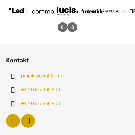
Z
á
Kontakt
p
a
projekty
@
lightek.cz
t
í
+420 605 866 908
+420 605 866 908