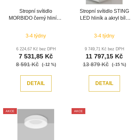
Stropní svítidlo
Stropní svítidlo STING
MORBIDO černý hliník a
LED hliník a akryl bílá
akryl LED 50W 230V
Epistar SMD2835 60W
2700K - 4000K IP20 vč.
3000K Eaglerise TRIAC
3-4 týdny
3-4 týdny
dálkového ovládání
driver D100 H7.8 120st.
stmívatelné Tuya -
IP20 stmívatelné -
6 224,67 Kč bez DPH
9 749,71 Kč bez DPH
NOVA LUCE
NOVA LUCE
7 531,85 Kč
11 797,15 Kč
8 591 Kč
13 879 Kč
(–12 %)
(–15 %)
DETAIL
DETAIL
AKCE
AKCE