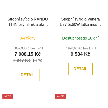
Stropní svítidlo RANDO
Stropní svítidlo Venera
THIN bílý hliník a akryl
E27 5x60W látka mosaz
LED 50W 230V 3000K
kov - MAYTONI
IP20 stmívatelné -
3-4 týdny
Dostupnost do 10 dní
NOVA LUCE
5 857,98 Kč bez DPH
7 920,66 Kč bez DPH
7 088,15 Kč
9 584 Kč
7 847 Kč
(–9 %)
DETAIL
DETAIL
AKCE
AKCE