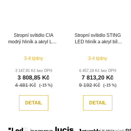
Stropní svítidlo CIA
Stropní svítidlo STING
modrý hliník a akryl LED
LED hliník a akryl bílá
38W 230V 3000K IP20
Epistar SMD2835 50W
stmívatelné - NOVA
3000K Eaglerise TRIAC
3-4 týdny
3-4 týdny
LUCE
driver D90 H7.8 120st.
IP20 stmívatelné -
3 147,81 Kč bez DPH
6 457,19 Kč bez DPH
NOVA LUCE
3 808,85 Kč
7 813,20 Kč
4 481 Kč
9 192 Kč
(–15 %)
(–15 %)
DETAIL
DETAIL