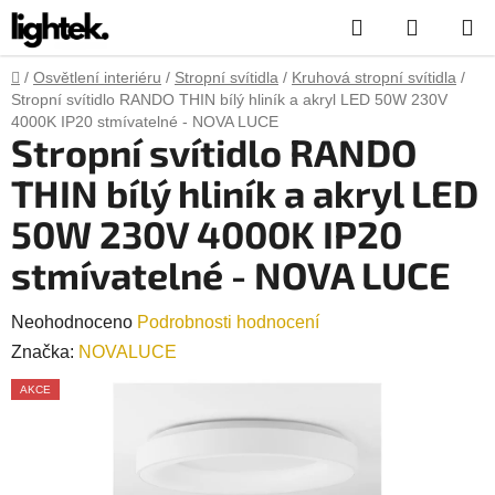
Přejít
Hledat
NÁKUP
na
obsah
KOŠÍK
Domů
/
Osvětlení interiéru
/
Stropní svítidla
/
Kruhová stropní svítidla
/
Stropní svítidlo RANDO THIN bílý hliník a akryl LED 50W 230V
4000K IP20 stmívatelné - NOVA LUCE
Stropní svítidlo RANDO
THIN bílý hliník a akryl LED
50W 230V 4000K IP20
stmívatelné - NOVA LUCE
Průměrné
Neohodnoceno
Podrobnosti hodnocení
hodnocení
Značka:
NOVALUCE
produktu
AKCE
je
0,0
z