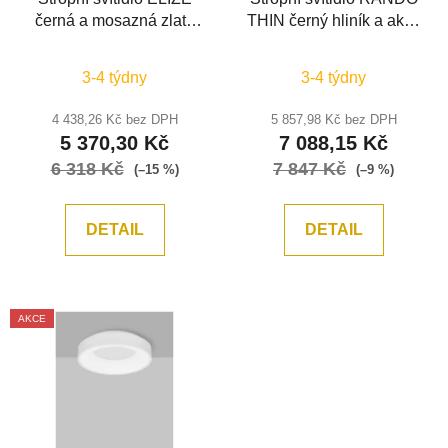
černá a mosazná zlatá
THIN černý hliník a akryl
ocel, hliník a silikon LED
LED 50W 230V 3000K
28W 230V 3000K IP20
IP20 stmívatelné -
3-4 týdny
3-4 týdny
stmívatelné - NOVA
NOVA LUCE
LUCE
4 438,26 Kč bez DPH
5 857,98 Kč bez DPH
5 370,30 Kč
7 088,15 Kč
6 318 Kč
7 847 Kč
(–15 %)
(–9 %)
DETAIL
DETAIL
AKCE