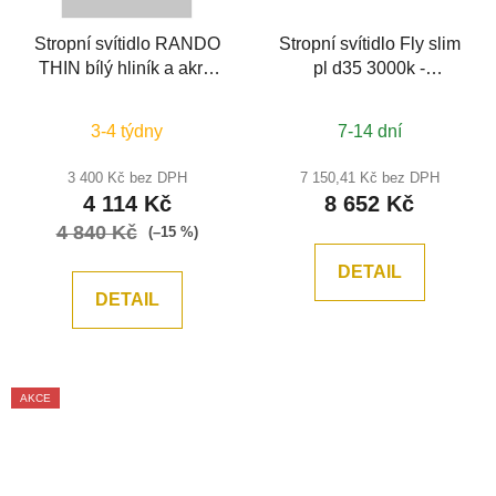
Stropní svítidlo RANDO
Stropní svítidlo Fly slim
THIN bílý hliník a akryl
pl d35 3000k -
LED 30W 230V 3000K
IDEALLUX
IP20 stmívatelné -
3-4 týdny
7-14 dní
NOVA LUCE
3 400 Kč bez DPH
7 150,41 Kč bez DPH
4 114 Kč
8 652 Kč
4 840 Kč
(–15 %)
DETAIL
DETAIL
AKCE