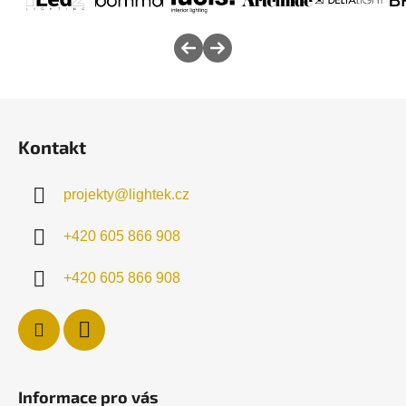
Z
á
Kontakt
p
a
projekty
@
lightek.cz
t
í
+420 605 866 908
+420 605 866 908
Informace pro vás