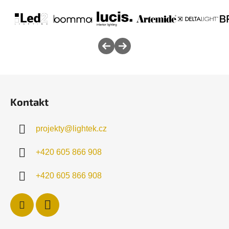
Z
á
Kontakt
p
a
projekty
@
lightek.cz
t
í
+420 605 866 908
+420 605 866 908