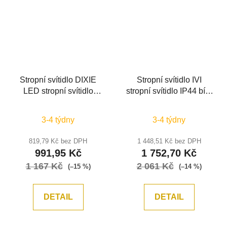
Stropní svítidlo DIXIE
Stropní svítidlo IVI
LED stropní svítidlo
stropní svítidlo IP44 bílé
černá 18W
opálové sklo E27
3000K/4000K/6500K
2x12W - NOVA LUCE
3-4 týdny
3-4 týdny
D220 H25 - NOVA
LUCE
819,79 Kč bez DPH
1 448,51 Kč bez DPH
991,95 Kč
1 752,70 Kč
1 167 Kč
2 061 Kč
(–15 %)
(–14 %)
DETAIL
DETAIL