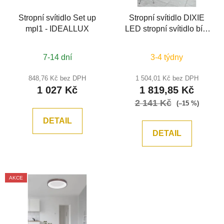
Stropní svítidlo Set up
Stropní svítidlo DIXIE
mpl1 - IDEALLUX
LED stropní svítidlo bílá
36W
3000K/4000K/6500K
7-14 dní
3-4 týdny
D400 H25 - NOVA
LUCE
848,76 Kč bez DPH
1 504,01 Kč bez DPH
1 027 Kč
1 819,85 Kč
2 141 Kč
(–15 %)
DETAIL
DETAIL
AKCE