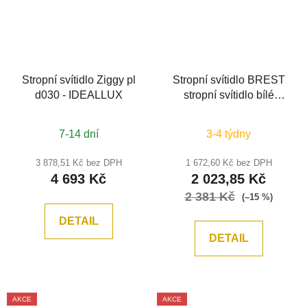
Stropní svítidlo Ziggy pl
Stropní svítidlo BREST
d030 - IDEALLUX
stropní svítidlo bílé
opálové sklo a kov E27
2x12W - NOVA LUCE
7-14 dní
3-4 týdny
3 878,51 Kč bez DPH
1 672,60 Kč bez DPH
4 693 Kč
2 023,85 Kč
2 381 Kč
(–15 %)
DETAIL
DETAIL
AKCE
AKCE