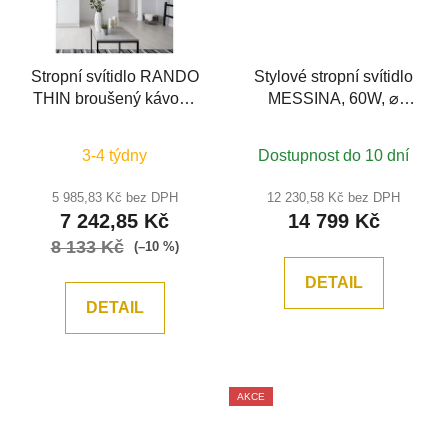
Stropní svítidlo RANDO
Stylové stropní svítidlo
THIN broušený kávově
MESSINA, 60W, ⌀
hnědý hliník a akryl LED
57cm, 5xE27, zlatá
50W 230V 3000K IP20
3-4 týdny
Dostupnost do 10 dní
stmívatelné - NOVA
LUCE
5 985,83 Kč bez DPH
12 230,58 Kč bez DPH
7 242,85 Kč
14 799 Kč
8 133 Kč
(–10 %)
DETAIL
DETAIL
AKCE