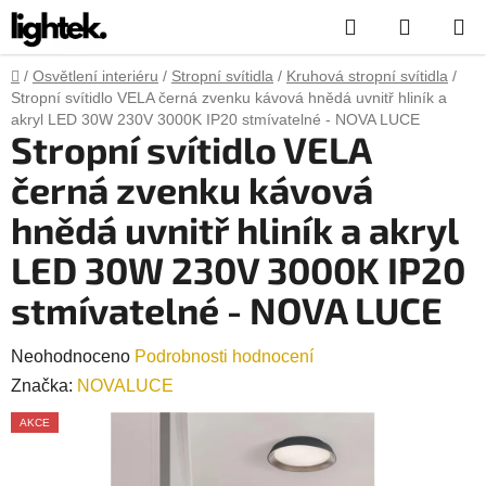
Přejít
Hledat
NÁKUP
na
obsah
KOŠÍK
Domů
/
Osvětlení interiéru
/
Stropní svítidla
/
Kruhová stropní svítidla
/
Stropní svítidlo VELA černá zvenku kávová hnědá uvnitř hliník a
akryl LED 30W 230V 3000K IP20 stmívatelné - NOVA LUCE
Stropní svítidlo VELA
černá zvenku kávová
hnědá uvnitř hliník a akryl
LED 30W 230V 3000K IP20
stmívatelné - NOVA LUCE
Průměrné
Neohodnoceno
Podrobnosti hodnocení
hodnocení
Značka:
NOVALUCE
produktu
AKCE
je
0,0