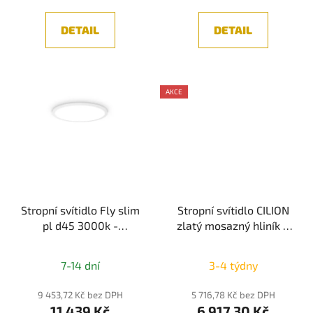
DETAIL
DETAIL
AKCE
Stropní svítidlo Fly slim
Stropní svítidlo CILION
pl d45 3000k -
zlatý mosazný hliník a
IDEALLUX
akryl LED 48W 230V
2928K IP20 stmívatelné
7-14 dní
3-4 týdny
- NOVA LUCE
9 453,72 Kč bez DPH
5 716,78 Kč bez DPH
11 439 Kč
6 917,30 Kč