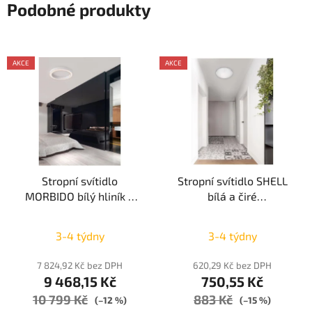
Podobné produkty
AKCE
AKCE
Stropní svítidlo
Stropní svítidlo SHELL
MORBIDO bílý hliník a
bílá a čiré
akryl LED 60W 230V
strukturované sklo E27
2700K - 4000K IP20 vč.
2x12W - NOVA LUCE
3-4 týdny
3-4 týdny
dálkového ovládání
stmívatelné Tuya -
7 824,92 Kč bez DPH
620,29 Kč bez DPH
NOVA LUCE
9 468,15 Kč
750,55 Kč
10 799 Kč
883 Kč
(–12 %)
(–15 %)