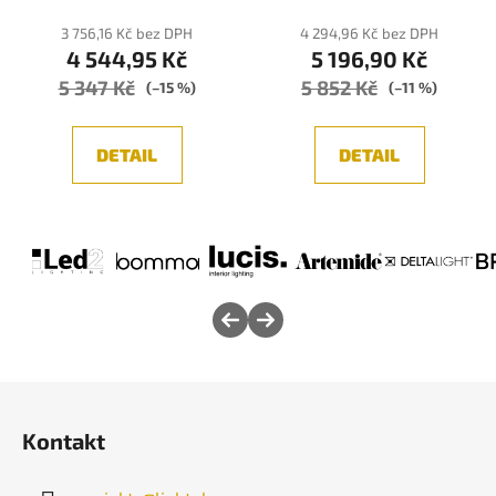
3 756,16 Kč bez DPH
4 294,96 Kč bez DPH
4 544,95 Kč
5 196,90 Kč
5 347 Kč
5 852 Kč
(–15 %)
(–11 %)
DETAIL
DETAIL
Z
á
Kontakt
p
a