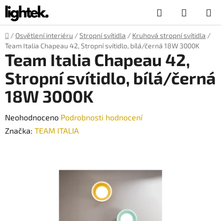
Přejít
Hledat
NÁKUP
na
obsah
KOŠÍK
Domů
/
Osvětlení interiéru
/
Stropní svítidla
/
Kruhová stropní svítidla
/
Team Italia Chapeau 42, Stropní svítidlo, bílá/černá 18W 3000K
Team Italia Chapeau 42,
Stropní svítidlo, bílá/černá
18W 3000K
Průměrné
Neohodnoceno
Podrobnosti hodnocení
hodnocení
Značka:
TEAM ITALIA
produktu
je
0,0
z
5
hvězdiček.