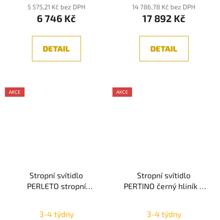
5 575,21 Kč bez DPH
14 786,78 Kč bez DPH
6 746 Kč
17 892 Kč
DETAIL
DETAIL
AKCE
AKCE
Stropní svítidlo
Stropní svítidlo
PERLETO stropní
PERTINO černý hliník a
svítidlo matná bílá ocel
akryl LED 38W 230V
E27 3x12W - NOVA LUCE
3000K IP20 stmívatelné
3-4 týdny
3-4 týdny
- NOVA LUCE