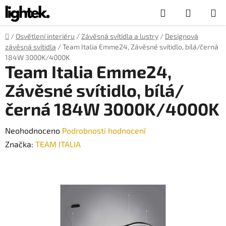
Přejít
Hledat
NÁKUP
na
obsah
KOŠÍK
Domů
/
Osvětlení interiéru
/
Závěsná svítidla a lustry
/
Designová
závěsná svítidla
/
Team Italia Emme24, Závěsné svítidlo, bílá/černá
184W 3000K/4000K
Team Italia Emme24,
Závěsné svítidlo, bílá/
černá 184W 3000K/4000K
Průměrné
Neohodnoceno
Podrobnosti hodnocení
hodnocení
Značka:
TEAM ITALIA
produktu
je
0,0
z
5
hvězdiček.