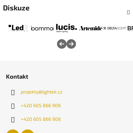
Diskuze
Z
á
Kontakt
p
a
projekty
@
lightek.cz
t
í
+420 605 866 908
+420 605 866 908