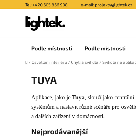
Přejít
Tel: +420 605 866 908
e-mail: projekty@lightek.cz
na
obsah
Podle místnosti
Podle místnosti
Domů
/
Osvětlení interiéru
/
Chytrá svítidla
/
Svítidla na aplikac
TUYA
Aplikace, jako je
Tuya
, slouží jako centráln
systémům a nastavit různé scénáře pro osvětle
a dalších zařízení v domácnosti.
Nejprodávanější