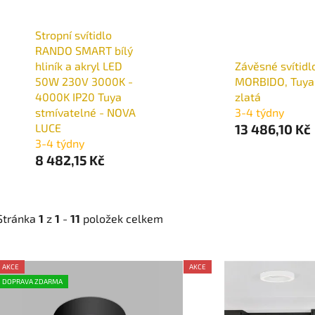
Stropní svítidlo
RANDO SMART bílý
hliník a akryl LED
Závěsné svítidl
50W 230V 3000K -
MORBIDO, Tuya
4000K IP20 Tuya
zlatá
stmívatelné - NOVA
3-4 týdny
LUCE
13 486,10 Kč
3-4 týdny
8 482,15 Kč
Stránka
1
z
1
-
11
položek celkem
V
AKCE
AKCE
ý
DOPRAVA ZDARMA
p