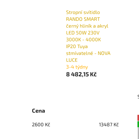
Stropní svítidlo
RANDO SMART
černý hliník a akryl
LED 50W 230V
3000K - 4000K
IP20 Tuya
stmívatelné - NOVA
LUCE
3-4 týdny
8 482,15 Kč
P
o
s
Cena
t
r
2600
Kč
13487
Kč
a