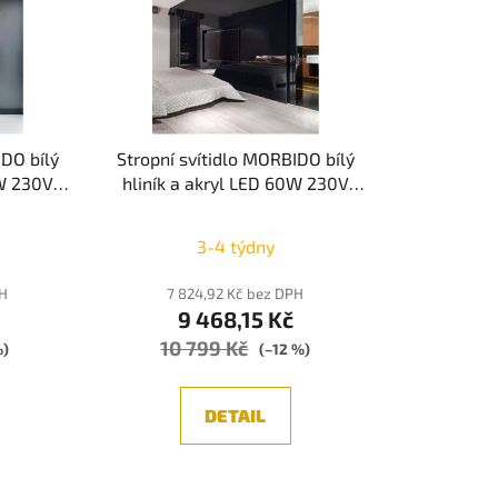
p
r
o
d
u
k
IDO bílý
Stropní svítidlo MORBIDO bílý
t
0W 230V
hliník a akryl LED 60W 230V
ů
0 vč.
2700K - 4000K IP20 vč.
mívatelné
dálkového ovládání stmívatelné
3-4 týdny
CE
Tuya - NOVA LUCE
PH
7 824,92 Kč bez DPH
9 468,15 Kč
10 799 Kč
%)
(–12 %)
DETAIL