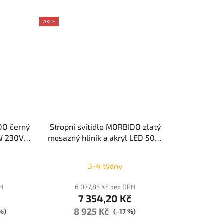
AKCE
DO černý
Stropní svítidlo MORBIDO zlatý
0W 230V
mosazný hliník a akryl LED 50W
0 vč.
230V 2700K - 4000K IP20 vč.
mívatelné
dálkového ovládání stmívatelné
3-4 týdny
CE
Tuya - NOVA LUCE
PH
6 077,85 Kč bez DPH
7 354,20 Kč
8 925 Kč
 %)
(–17 %)