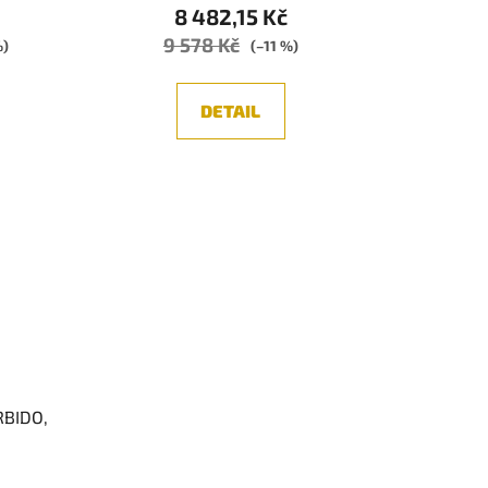
8 482,15 Kč
9 578 Kč
%)
(–11 %)
DETAIL
RBIDO,