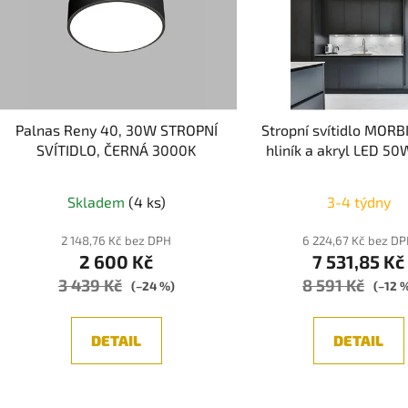
i
s
p
r
o
d
Palnas Reny 40, 30W STROPNÍ
Stropní svítidlo MORB
u
SVÍTIDLO, ČERNÁ 3000K
hliník a akryl LED 5
k
2700K - 4000K IP2
t
Průměrné
dálkového ovládání st
Skladem
(4 ks)
3-4 týdny
ů
Tuya - NOVA LU
hodnocení
produktu
2 148,76 Kč bez DPH
6 224,67 Kč bez D
2 600 Kč
7 531,85 Kč
je
3 439 Kč
8 591 Kč
5,0
(–24 %)
(–12 
z
5
DETAIL
DETAIL
hvězdiček.