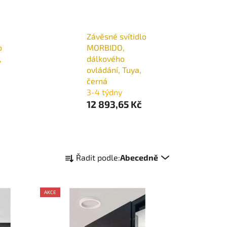
Závěsné svítidlo
o
MORBIDO,
,
dálkového
ovládání, Tuya,
černá
3-4 týdny
12 893,65 Kč
Ř
Řadit podle:
Abecedně
a
z
e
AKCE
n
í