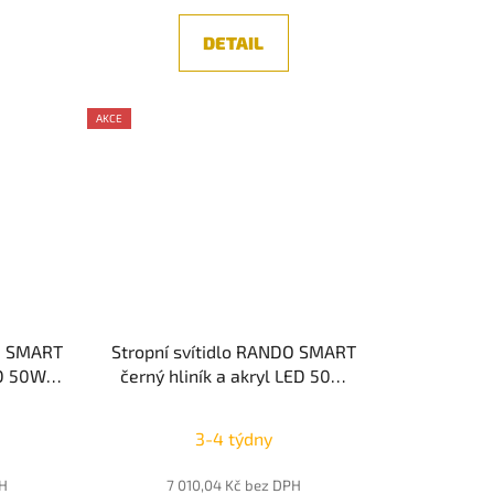
DETAIL
AKCE
DO SMART
Stropní svítidlo RANDO SMART
ED 50W
černý hliník a akryl LED 50W
P20 Tuya
230V 3000K - 4000K IP20 Tuya
 LUCE
stmívatelné - NOVA LUCE
3-4 týdny
PH
7 010,04 Kč bez DPH