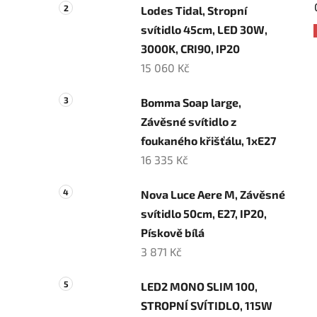
Lodes Tidal, Stropní
svítidlo 45cm, LED 30W,
3000K, CRI90, IP20
15 060 Kč
Bomma Soap large,
Závěsné svítidlo z
foukaného křišťálu, 1xE27
16 335 Kč
Nova Luce Aere M, Závěsné
svítidlo 50cm, E27, IP20,
Pískově bílá
3 871 Kč
LED2 MONO SLIM 100,
STROPNÍ SVÍTIDLO, 115W