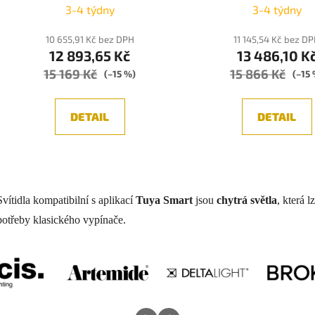
3-4 týdny
3-4 týdny
10 655,91 Kč bez DPH
11 145,54 Kč bez D
12 893,65 Kč
13 486,10 K
15 169 Kč
15 866 Kč
(–15 %)
(–15
DETAIL
DETAIL
O
v
Svítidla kompatibilní s aplikací
Tuya Smart
jsou
chytrá světla
, která l
l
á
potřeby klasického vypínače.
d
a
c
í
p
r