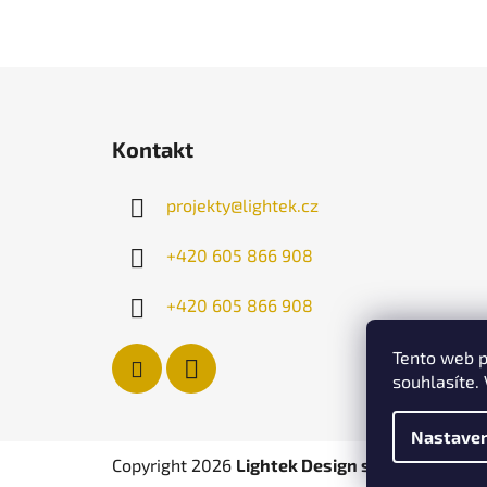
Z
á
Kontakt
p
a
projekty
@
lightek.cz
t
í
+420 605 866 908
+420 605 866 908
Tento web p
souhlasíte.
Nastaven
Copyright 2026
Lightek Design s.r.o.
. Všechna 