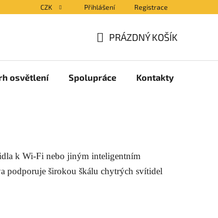
CZK
Přihlášení
Registrace
PRÁZDNÝ KOŠÍK
NÁKUPNÍ
KOŠÍK
rh osvětlení
Spolupráce
Kontakty
Blog
ítidla k Wi-Fi nebo jiným inteligentním
ya podporuje širokou škálu chytrých svítidel