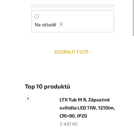
n
n
í
p
Na skladě
1
a
n
e
ROZBALIT FILTR
l
Top 10 produktů
LTX Tub M R, Zápustné
svítidlo LED 11W, 1210lm,
CRI>90, IP20
3 401 Kč