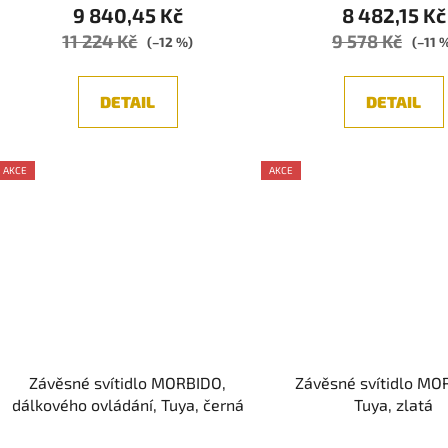
9 840,45 Kč
8 482,15 Kč
11 224 Kč
9 578 Kč
(–12 %)
(–11 
DETAIL
DETAIL
AKCE
AKCE
Závěsné svítidlo MORBIDO,
Závěsné svítidlo MO
dálkového ovládání, Tuya, černá
Tuya, zlatá