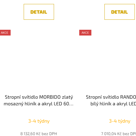
DETAIL
DETAIL
AKCE
AKCE
Stropní svítidlo MORBIDO zlatý
Stropní svítidlo RAN
mosazný hliník a akryl LED 60W
bílý hliník a akryl L
230V 2700K - 4000K IP20 vč.
230V 3000K - 4000K I
dálkového ovládání stmívatelné
stmívatelné - NOVA
3-4 týdny
3-4 týdny
Tuya - NOVA LUCE
8 132,60 Kč bez DPH
7 010,04 Kč bez D