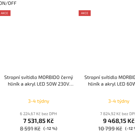
ON/OFF
AKCE
AKCE
Stropní svítidlo MORBIDO černý
Stropní svítidlo MORBI
hliník a akryl LED 50W 230V
hliník a akryl LED 6
2700K - 4000K IP20 vč.
2700K - 4000K IP2
dálkového ovládání stmívatelné
dálkového ovládání st
3-4 týdny
3-4 týdny
Tuya - NOVA LUCE
Tuya - NOVA LU
6 224,67 Kč bez DPH
7 824,92 Kč bez D
7 531,85 Kč
9 468,15 Kč
8 591 Kč
10 799 Kč
(–12 %)
(–12