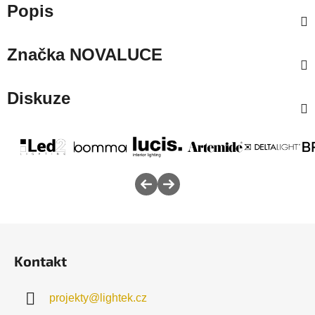
Popis
Značka
NOVALUCE
Diskuze
Z
á
Kontakt
p
a
projekty
@
lightek.cz
t