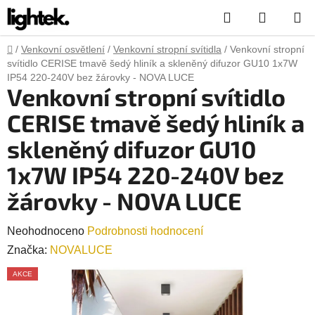
Přejít
Hledat
NÁKUP
na
obsah
KOŠÍK
Domů
/
Venkovní osvětlení
/
Venkovní stropní svítidla
/
Venkovní stropní
svítidlo CERISE tmavě šedý hliník a skleněný difuzor GU10 1x7W
IP54 220-240V bez žárovky - NOVA LUCE
Venkovní stropní svítidlo
CERISE tmavě šedý hliník a
skleněný difuzor GU10
1x7W IP54 220-240V bez
žárovky - NOVA LUCE
Průměrné
Neohodnoceno
Podrobnosti hodnocení
hodnocení
Značka:
NOVALUCE
produktu
AKCE
je
0,0