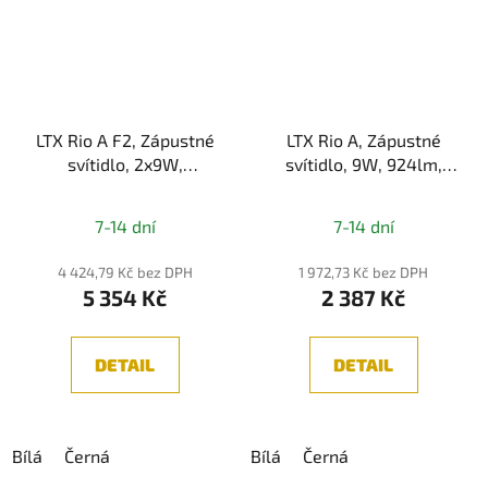
LTX Rio A F2, Zápustné
LTX Rio A, Zápustné
svítidlo, 2x9W,
svítidlo, 9W, 924lm,
2x924lm,
3000K/4000K, IP44
3000K/4000K, IP44
7-14 dní
7-14 dní
4 424,79 Kč bez DPH
1 972,73 Kč bez DPH
5 354 Kč
2 387 Kč
DETAIL
DETAIL
Bílá
Černá
Bílá
Černá