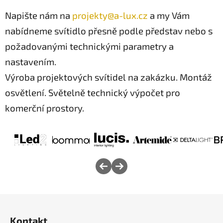
d
Napište nám na
projekty@a-lux.cz
a my Vám
a
c
nabídneme svítidlo přesně podle představ nebo s
í
požadovanými technickými parametry a
p
r
nastavením.
v
Výroba projektových svítidel na zakázku. Montáž
k
osvětlení. Světelně technický výpočet pro
y
v
komerční prostory.
ý
p
i
s
u
Z
á
Kontakt