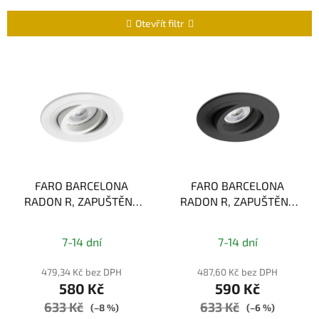
z
e
Otevřít filtr
n
í
V
p
ý
r
p
o
i
d
s
u
p
k
r
t
FARO BARCELONA
FARO BARCELONA
o
RADON R, ZAPUŠTĚNÉ
RADON R, ZAPUŠTĚNÉ
ů
d
NASTAVITELNÉ STROPNÍ
NASTAVITELNÉ STROPNÍ
u
Průměrné
Průměrné
SVÍTIDLO, BÍLÁ 1xGU10
SVÍTIDLO, ČERNÁ
k
7-14 dní
7-14 dní
1xGU10
hodnocení
hodnocení
t
produktu
produktu
479,34 Kč bez DPH
487,60 Kč bez DPH
ů
580 Kč
590 Kč
je
je
633 Kč
633 Kč
4,0
5,0
(–8 %)
(–6 %)