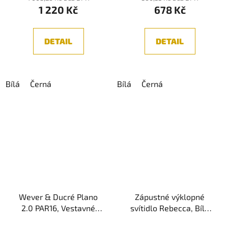
1 220 Kč
678 Kč
DETAIL
DETAIL
Bílá
Černá
Bílá
Černá
Wever & Ducré Plano
Zápustné výklopné
2.0 PAR16, Vestavné
svítidlo Rebecca, Bílá
svítidlo, 2XGU10, IP20
LED 10W