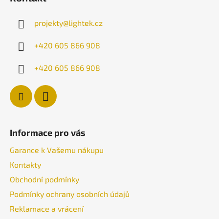
p
a
projekty
@
lightek.cz
t
í
+420 605 866 908
+420 605 866 908
Informace pro vás
Garance k Vašemu nákupu
Kontakty
Obchodní podmínky
Podmínky ochrany osobních údajů
Reklamace a vrácení