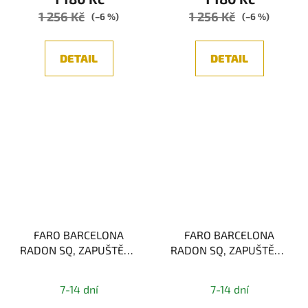
1 256 Kč
1 256 Kč
(–6 %)
(–6 %)
DETAIL
DETAIL
FARO BARCELONA
FARO BARCELONA
RADON SQ, ZAPUŠTĚNÉ
RADON SQ, ZAPUŠTĚNÉ
STROPNÍ SVÍTIDLO, BÍLÁ
STROPNÍ SVÍTIDLO,
1xGU10
ČERNÁ 1xGU10
7-14 dní
7-14 dní