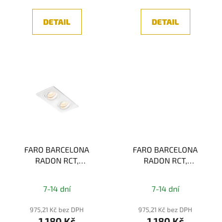
z
z
5
5
DETAIL
DETAIL
hvězdiček.
hvězdiček.
FARO BARCELONA
FARO BARCELONA
RADON RCT,
RADON RCT,
ZAPUŠTĚNÉ STROPNÍ
ZAPUŠTĚNÉ STROPNÍ
SVÍTIDLO, BÍLÁ 1xGU10
SVÍTIDLO, ČERNÁ
7-14 dní
7-14 dní
1xGU10
975,21 Kč bez DPH
975,21 Kč bez DPH
1 180 Kč
1 180 Kč