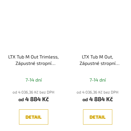
LTX Tub M Out Trimless,
LTX Tub M Out,
Zápustné stropní
Zápustné stropní
svítidlo, LED 12W,
svítidlo, LED 12W,
1210lm, CRI>90, IP20
1210lm, CRI>90, IP20
7-14 dní
7-14 dní
od 4 036,36 Kč bez DPH
od 4 036,36 Kč bez DPH
4 884 Kč
4 884 Kč
od
od
DETAIL
DETAIL