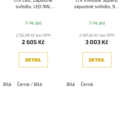
svítidlo, LED 9W,
zápustné svítidlo, 9w,
3000K/4000K, 924lm,
IP20
IP20
7-14 dní
7-14 dní
2 152,89 Kč bez DPH
2 481,82 Kč bez DPH
2 605 Kč
3 003 Kč
DETAIL
DETAIL
Bílá
Černá / Bílá
Bílá
Černá