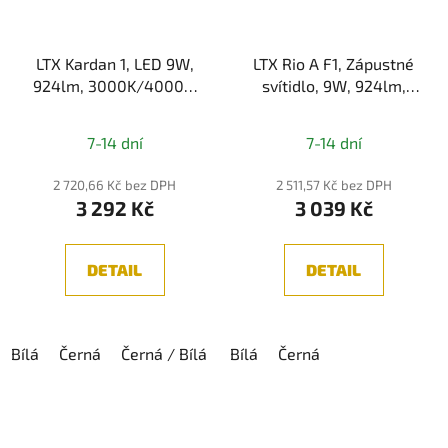
LTX Kardan 1, LED 9W,
LTX Rio A F1, Zápustné
924lm, 3000K/4000K,
svítidlo, 9W, 924lm,
IP20
3000K/4000K, IP44
7-14 dní
7-14 dní
2 720,66 Kč bez DPH
2 511,57 Kč bez DPH
3 292 Kč
3 039 Kč
DETAIL
DETAIL
Bílá
Černá
Černá / Bílá
Bílá
Černá