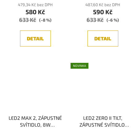
479,34 Kč bez DPH
487,60 Kč bez DPH
580 Kč
590 Kč
633 Kč
633 Kč
(–8 %)
(–6 %)
DETAIL
DETAIL
NOVINKA
LED2 MAX 2, ZÁPUSTNÉ
LED2 ZERO II TILT,
SVÍTIDLO, 8W
ZÁPUSTNÉ SVÍTIDLO,
3000/4000K IP65
8W 3CCT
Průměrné