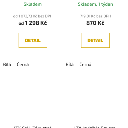
3000K/3500K/4000K
Skladem
Skladem, 1 týden
hodnocení
produktu
od 1 072,73 Kč bez DPH
719,01 Kč bez DPH
1 298 Kč
870 Kč
je
od
5,0
z
DETAIL
DETAIL
5
hvězdiček.
Bílá
Černá
Bílá
Černá
LTX Cell, Zápustné
LTX Invisible Square,