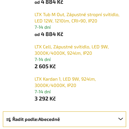
4 884 Kč
od
LTX Tub M Out, Zápustné stropní svítidlo,
LED 12W, 1210lm, CRI>90, IP20
7-14 dní
4 884 Kč
od
LTX Cell, Zápustné svítidlo, LED 9W,
3000K/4000K, 924lm, IP20
7-14 dní
2 605 Kč
LTX Kardan 1, LED 9W, 924lm,
3000K/4000K, IP20
7-14 dní
3 292 Kč
Ř
Řadit podle:
Abecedně
a