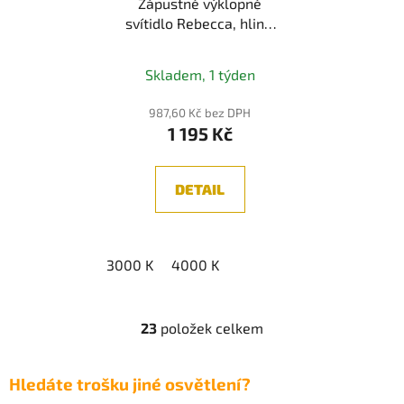
Zápustné výklopné
svítidlo Rebecca, hliník
LED 10W
Průměrné
Skladem, 1 týden
hodnocení
produktu
987,60 Kč bez DPH
1 195 Kč
je
5,0
z
DETAIL
5
hvězdiček.
3000 K
4000 K
23
položek celkem
O
v
l
Hledáte trošku jiné osvětlení?
á