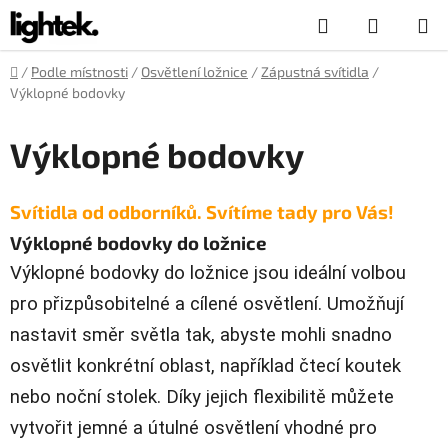
Přejít
Hledat
NÁKUP
na
obsah
KOŠÍK
Domů
/
Podle místnosti
/
Osvětlení ložnice
/
Zápustná svítidla
/
Výklopné bodovky
Výklopné bodovky
Svítidla od odborníků. Svítíme tady pro Vás!
Výklopné bodovky do ložnice
Výklopné bodovky do ložnice jsou ideální volbou
pro přizpůsobitelné a cílené osvětlení. Umožňují
nastavit směr světla tak, abyste mohli snadno
osvětlit konkrétní oblast, například čtecí koutek
nebo noční stolek. Díky jejich flexibilitě můžete
vytvořit jemné a útulné osvětlení vhodné pro