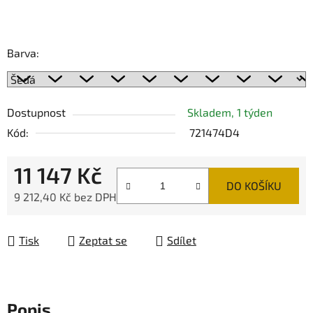
Barva:
Dostupnost
Skladem, 1 týden
Kód:
721474D4
11 147 Kč
DO KOŠÍKU
9 212,40 Kč bez DPH
Měrná cena:
Tisk
Zeptat se
Sdílet
Popis