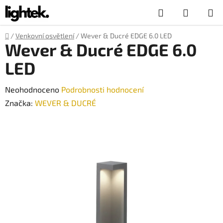
Přejít
Hledat
NÁKUP
na
obsah
KOŠÍK
Domů
/
Venkovní osvětlení
/
Wever & Ducré EDGE 6.0 LED
Wever & Ducré EDGE 6.0
LED
Průměrné
Neohodnoceno
Podrobnosti hodnocení
hodnocení
Značka:
WEVER & DUCRÉ
produktu
je
0,0
z
5
hvězdiček.