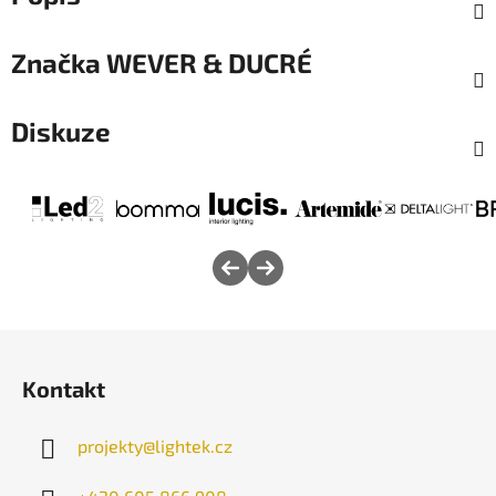
Značka
WEVER & DUCRÉ
Diskuze
Z
á
Kontakt
p
a
projekty
@
lightek.cz
t
í