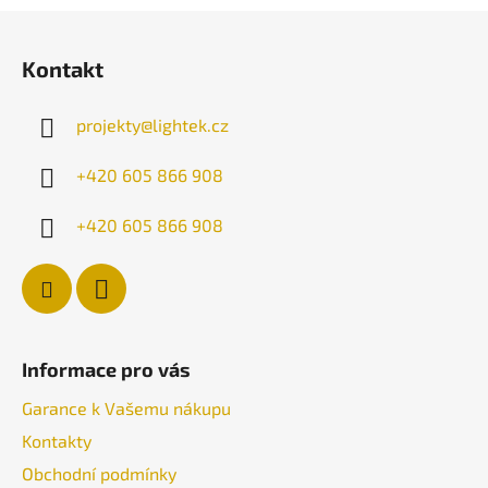
Z
á
Kontakt
p
a
projekty
@
lightek.cz
t
í
+420 605 866 908
+420 605 866 908
Informace pro vás
Garance k Vašemu nákupu
Kontakty
Obchodní podmínky