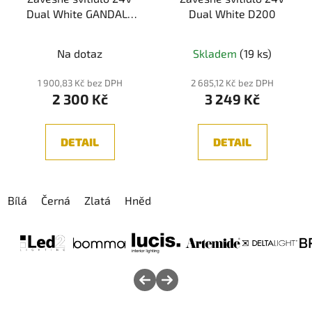
Dual White GANDALF
Dual White D200
Barva: Bílá
Průměrné
Na dotaz
Skladem
(19 ks)
hodnocení
produktu
1 900,83 Kč bez DPH
2 685,12 Kč bez DPH
2 300 Kč
3 249 Kč
je
5,0
z
DETAIL
DETAIL
5
hvězdiček.
Bílá
Černá
Zlatá
Hnědá
Stříbrná