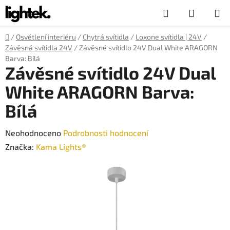
Přejít
Hledat
NÁKUP
na
obsah
KOŠÍK
Domů
/
Osvětlení interiéru
/
Chytrá svítidla
/
Loxone svítidla | 24V
/
Závěsná svítidla 24V
/
Závěsné svítidlo 24V Dual White ARAGORN
Barva: Bílá
Závěsné svítidlo 24V Dual
White ARAGORN Barva:
Bílá
Průměrné
Neohodnoceno
Podrobnosti hodnocení
hodnocení
Značka:
Kama Lights®
produktu
je
0,0
z
5
hvězdiček.