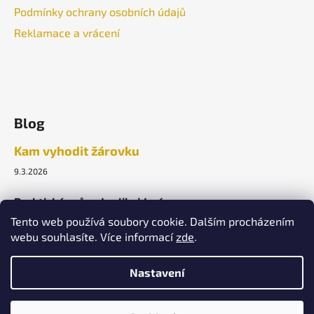
Podmínky ochrany osobních údajů
Reklamace a vrácení
Blog
Kam vyhodit žárovku
9.3.2026
Praktický průvodce likvidací.
Tento web používá soubory cookie. Dalším procházením
webu souhlasíte. Více informací
zde
.
ARCHIV
Nastavení
Vytvořil Shoptet