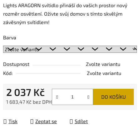
Lights ARAGORN svítidlo přináší do vašich prostor nový
rozměr osvětlení. Oživte svůj domov s tímto skvělým
závěsným svítidlem!
Barva
Dostupnost
Zvolte variantu
Kód:
Zvolte variantu
2 037 Kč
DO KOŠÍKU
1 683,47 Kč bez DPH
Měrná cena:
Tisk
Zeptat se
Sdílet