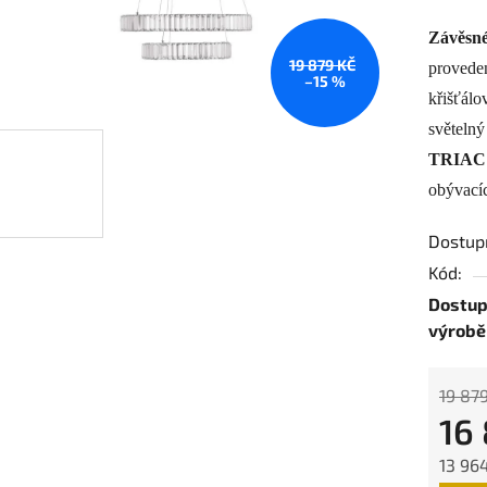
produk
Závěsné
je
19 879 KČ
proveden
0,0
–15 %
z
křišťál
5
světelný
hvězdič
TRIAC 
obývacíc
Dostup
Kód:
Dostup
výrobě
19 87
16 
13 96