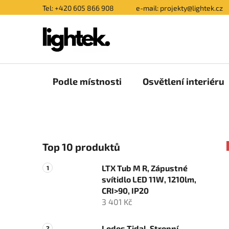
Přejít
Tel: +420 605 866 908
e-mail: projekty@lightek.cz
na
obsah
Podle místnosti
Osvětlení interiéru
P
Top 10 produktů
o
s
LTX Tub M R, Zápustné
t
svítidlo LED 11W, 1210lm,
r
CRI>90, IP20
a
3 401 Kč
n
Lodes Tidal, Stropní