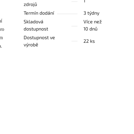
1
zdrojů
Termín dodání
3 týdny
ní
Skladová
Více než
dostupnost
10 dnů
pro
Dostupnost ve
ým
22 ks
výrobě
a.