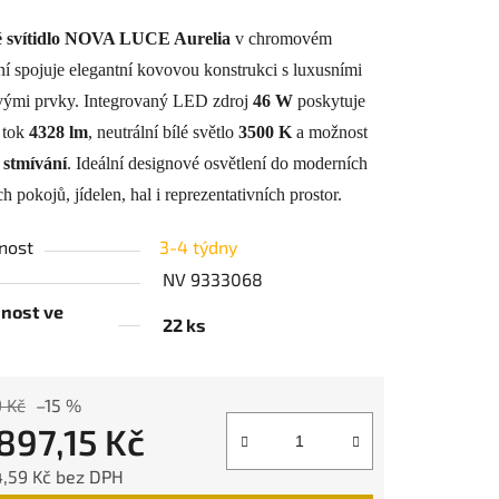
tu
 svítidlo NOVA LUCE Aurelia
v chromovém
í spojuje elegantní kovovou konstrukci s luxusními
ovými prvky. Integrovaný LED zdroj
46 W
poskytuje
 tok
4328 lm
, neutrální bílé světlo
3500 K
a možnost
ek.
stmívání
. Ideální designové osvětlení do moderních
h pokojů, jídelen, hal i reprezentativních prostor.
nost
3-4 týdny
NV 9333068
nost ve
22 ks
9 Kč
–15 %
897,15 Kč
4,59 Kč bez DPH