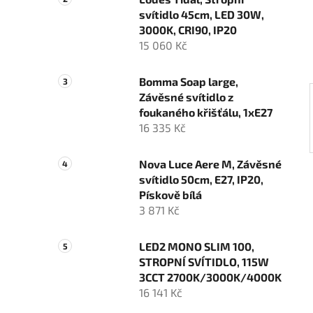
n
svítidlo 45cm, LED 30W,
í
3000K, CRI90, IP20
p
15 060 Kč
a
n
Bomma Soap large,
e
Závěsné svítidlo z
l
foukaného křišťálu, 1xE27
16 335 Kč
Nova Luce Aere M, Závěsné
svítidlo 50cm, E27, IP20,
Pískově bílá
3 871 Kč
LED2 MONO SLIM 100,
STROPNÍ SVÍTIDLO, 115W
3CCT 2700K/3000K/4000K
16 141 Kč