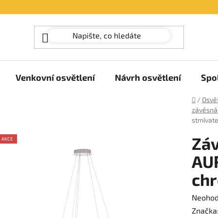
Venkovní osvětlení
Návrh osvětlení
Spo
Domů
/
Osvět
závěsná 
stmívate
Záv
AKCE
AUR
chr
Průměr
Neoho
hodnoc
Značka