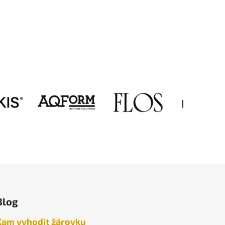
Blog
Kam vyhodit žárovku