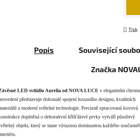
Měrná
Tisk
Popis
Související soubo
Značka
NOVA
Závěsné LED svítidlo Aurelia od NOVA LUCE
v elegantním chro
provedení představuje dokonalé spojení luxusního designu, kvalitních
materiálů a moderní světelné technologie. Precizně zpracovaná kovová
konstrukce doplněná o dekorativní křišťálové prvky vytváří působivý
světelný objekt, který se stane výraznou dominantou každého současné
interiéru.