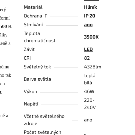
Materiál
Hliník
terý
Ochrana IP
IP 20
fortní
Stmívání
ano
3500 K
Teplota
Díky
3500K
chromatičnosti
zeně a
Závit
LED
CRI
82
Světelný tok
4328lm
erému
teplá
no tak
Barva světla
bílá
k a
Výkon
46W
t,
220-
Napětí
240V
tně a
Včetně světelného
ano
zdroje
Počet světelných