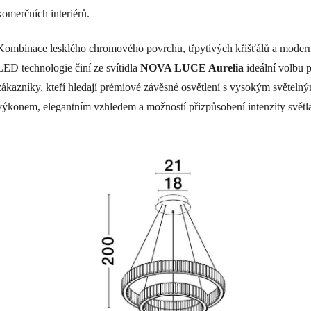
komerčních interiérů.
Kombinace lesklého chromového povrchu, třpytivých křišťálů a moder
LED technologie činí ze svítidla
NOVA LUCE Aurelia
ideální volbu 
zákazníky, kteří hledají prémiové závěsné osvětlení s vysokým světeln
výkonem, elegantním vzhledem a možností přizpůsobení intenzity světl