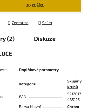
 cena:
DO KOŠÍKU
Zeptat se
Sdílet
ry (2)
Diskuze
LUCE
Doplňkové parametry
movém
Skupiny
Kategorie
kruhů
5212017
EAN
ho
435125
Barva hlavní
Chrom