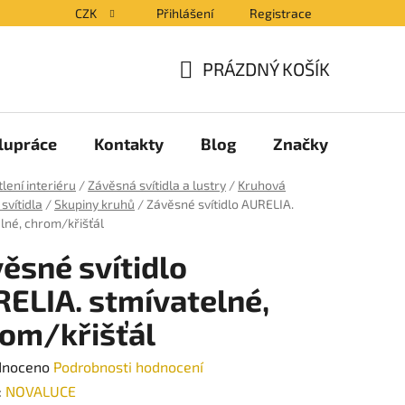
CZK
Přihlášení
Registrace
PRÁZDNÝ KOŠÍK
NÁKUPNÍ
KOŠÍK
lupráce
Kontakty
Blog
Značky
lení interiéru
/
Závěsná svítidla a lustry
/
Kruhová
svítidla
/
Skupiny kruhů
/
Závěsné svítidlo AURELIA.
lné, chrom/křišťál
ěsné svítidlo
ELIA. stmívatelné,
om/křišťál
né
dnoceno
Podrobnosti hodnocení
ení
:
NOVALUCE