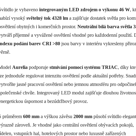
Svítidlo je vybaveno
integrovaným LED zdrojem o výkonu 46 W
, k
nabízí vysoký
světelný tok 4328 lm
a zajišťuje dostatek světla pro kom
osvětlení obytných i komerčních prostor.
Neutrální bílá barva světla 
vytváří příjemné a vyvážené osvětlení vhodné pro každodenní použití. 
indexu podání barev CRI >80
jsou barvy v interiéru vykresleny přiro
věrně.
Model
Aurelia
podporuje
stmívání pomocí systému TRIAC
, díky kt
lze jednoduše regulovat intenzitu osvětlení podle aktuální potřeby. Snad
vytvoříte jasné pracovní osvětlení nebo jemnou atmosféru pro odpočine
společenské chvíle. Integrovaný LED modul zajišťuje dlouhou životnos
energetickou úspornost a bezúdržbový provoz.
S průměrem
600 mm
a výškou závěsu
2000 mm
působí svítidlo elegan
výrazně zároveň. Je vhodné jako centrální osvětlení obývacích pokojů,
jídelen, vstupních hal, hotelových prostor nebo luxusně zařízených