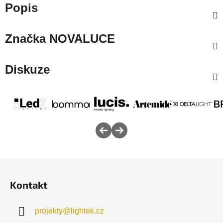
Popis
Značka
NOVALUCE
Diskuze
Z
á
Kontakt
p
a
projekty
@
lightek.cz
t