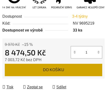
Dostupnost
3-4 týdny
Kód:
NV 9695219
Dostupnost ve výrobě
33 ks
9 970 Kč
–15 %
8 474,50 Kč
7 003,72 Kč bez DPH
Měrná cena:
DO KOŠÍKU
Tisk
Zeptat se
Sdílet