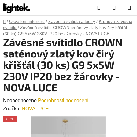
Přejít
Hledat
NÁKUP
na
obsah
KOŠÍK
Domů
/
Osvětlení interiéru
/
Závěsná svítidla a lustry
/
Kruhová závěsná
svítidla
/
Závěsné svítidlo CROWN saténový zlatý kov čirý křišťál
(30 ks) G9 5x5W 230V IP20 bez žárovky - NOVA LUCE
Závěsné svítidlo CROWN
saténový zlatý kov čirý
křišťál (30 ks) G9 5x5W
230V IP20 bez žárovky -
NOVA LUCE
Průměrné
Neohodnoceno
Podrobnosti hodnocení
hodnocení
Značka:
NOVALUCE
produktu
AKCE
je
0,0