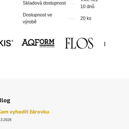
Skladová dostupnost
10 dnů
Dostupnost ve
20 ks
výrobě
Blog
Kam vyhodit žárovku
.3.2026