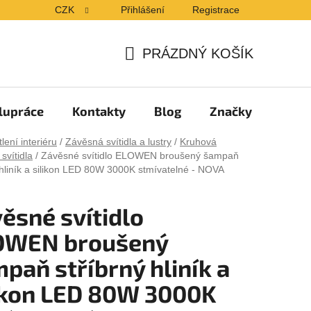
CZK
Přihlášení
Registrace
PRÁZDNÝ KOŠÍK
NÁKUPNÍ
KOŠÍK
lupráce
Kontakty
Blog
Značky
lení interiéru
/
Závěsná svítidla a lustry
/
Kruhová
svítidla
/
Závěsné svítidlo ELOWEN broušený šampaň
 hliník a silikon LED 80W 3000K stmívatelné - NOVA
ěsné svítidlo
OWEN broušený
paň stříbrný hliník a
ikon LED 80W 3000K