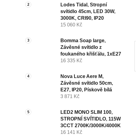
n
Lodes Tidal, Stropní
svítidlo 45cm, LED 30W,
í
3000K, CRI90, IP20
p
15 060 Kč
a
n
Bomma Soap large,
e
Závěsné svítidlo z
l
foukaného křišťálu, 1xE27
16 335 Kč
Nova Luce Aere M,
Závěsné svítidlo 50cm,
E27, IP20, Pískově bílá
3 871 Kč
LED2 MONO SLIM 100,
STROPNÍ SVÍTIDLO, 115W
3CCT 2700K/3000K/4000K
16 141 Kč