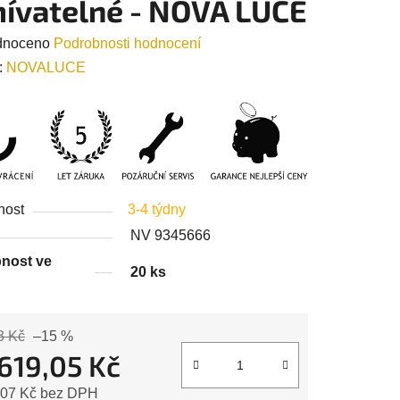
ívatelné - NOVA LUCE
né
dnoceno
Podrobnosti hodnocení
ení
:
NOVALUCE
tu
nost
3-4 týdny
ek.
NV 9345666
nost ve
20 ks
3 Kč
–15 %
 619,05 Kč
,07 Kč bez DPH