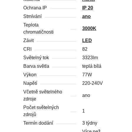
Ochrana IP
IP 20
Stmívání
ano
Teplota
3000K
chromatičnosti
Závit
LED
CRI
82
Světelný tok
3323lm
Barva světla
teplá bílá
Výkon
77W
Napětí
220-240V
Včetně světelného
ano
zdroje
Počet světelných
1
zdrojů
Termín dodání
3 týdny
Více než