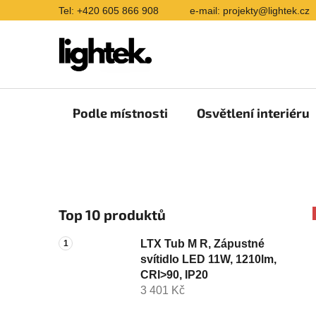
Přejít
Tel: +420 605 866 908
e-mail: projekty@lightek.cz
na
obsah
Podle místnosti
Osvětlení interiéru
P
Top 10 produktů
o
s
LTX Tub M R, Zápustné
t
svítidlo LED 11W, 1210lm,
r
CRI>90, IP20
a
3 401 Kč
n