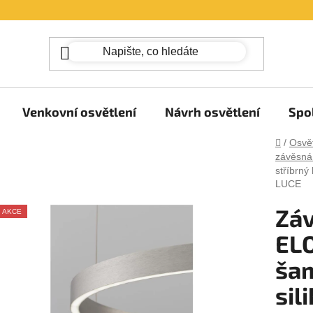
Venkovní osvětlení
Návrh osvětlení
Spo
Domů
/
Osvět
závěsná 
stříbrný
LUCE
Záv
AKCE
EL
šam
sil