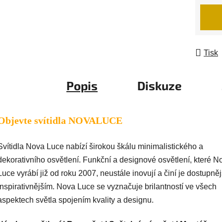
Měrná
Tisk
Popis
Diskuze
Objevte svítidla NOVALUCE
Svítidla Nova Luce nabízí širokou škálu minimalistického a
dekorativního osvětlení. Funkční a designové osvětlení, které N
Luce vyrábí již od roku 2007, neustále inovují a činí je dostupně
inspirativnějším. Nova Luce se vyznačuje brilantností ve všech
aspektech světla spojením kvality a designu.