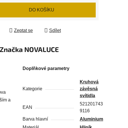
 cena:
DO KOŠÍKU
Zeptat se
Sdílet
Značka
NOVALUCE
Doplňkové parametry
Kruhová
Kategorie
závěsná
ova
svítidla
jším a
521201743
EAN
9116
Barva hlavní
Aluminium
Materiál
Hliník