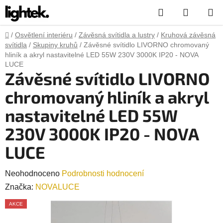
Přejít
Hledat
NÁKUP
na
obsah
KOŠÍK
Domů
/
Osvětlení interiéru
/
Závěsná svítidla a lustry
/
Kruhová závěsná
svítidla
/
Skupiny kruhů
/
Závěsné svítidlo LIVORNO chromovaný
hliník a akryl nastavitelné LED 55W 230V 3000K IP20 - NOVA
LUCE
Závěsné svítidlo LIVORNO
chromovaný hliník a akryl
nastavitelné LED 55W
230V 3000K IP20 - NOVA
LUCE
Průměrné
Neohodnoceno
Podrobnosti hodnocení
hodnocení
Značka:
NOVALUCE
produktu
AKCE
je