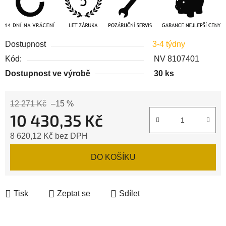
Dostupnost
3-4 týdny
Kód:
NV 8107401
Dostupnost ve výrobě
30 ks
12 271 Kč
–15 %
10 430,35 Kč
8 620,12 Kč bez DPH
Měrná cena:
DO KOŠÍKU
Tisk
Zeptat se
Sdílet