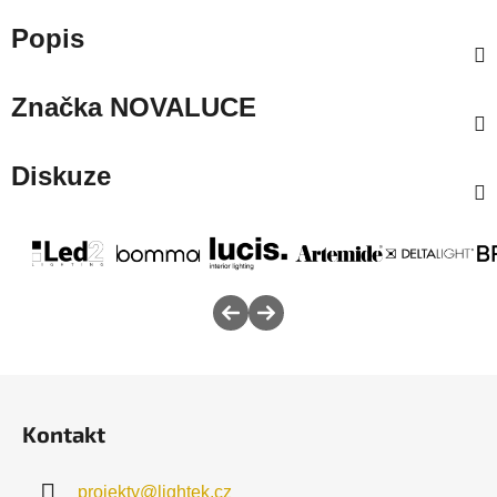
Popis
Značka
NOVALUCE
Diskuze
Z
á
Kontakt
p
a
projekty
@
lightek.cz