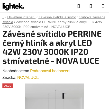
Přejít
Hledat
NÁKUP
na
obsah
KOŠÍK
Domů
/
Osvětlení interiéru
/
Závěsná svítidla a lustry
/
Kruhová závěsná
svítidla
/
Závěsné svítidlo PERRINE černý hliník a akryl LED 42W
230V 3000K IP20 stmívatelné - NOVA LUCE
Závěsné svítidlo PERRINE
černý hliník a akryl LED
42W 230V 3000K IP20
stmívatelné - NOVA LUCE
Průměrné
Neohodnoceno
Podrobnosti hodnocení
hodnocení
Značka:
NOVALUCE
produktu
AKCE
je
0,0
z