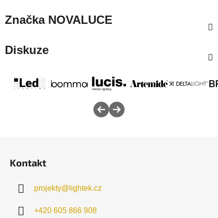
Značka
NOVALUCE
Diskuze
Z
á
Kontakt
p
a
projekty
@
lightek.cz
t
í
+420 605 866 908