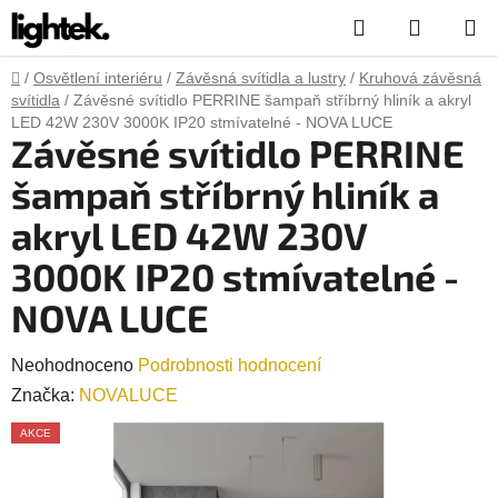
Přejít
Hledat
NÁKUP
na
obsah
KOŠÍK
Domů
/
Osvětlení interiéru
/
Závěsná svítidla a lustry
/
Kruhová závěsná
svítidla
/
Závěsné svítidlo PERRINE šampaň stříbrný hliník a akryl
LED 42W 230V 3000K IP20 stmívatelné - NOVA LUCE
Závěsné svítidlo PERRINE
šampaň stříbrný hliník a
akryl LED 42W 230V
3000K IP20 stmívatelné -
NOVA LUCE
Průměrné
Neohodnoceno
Podrobnosti hodnocení
hodnocení
Značka:
NOVALUCE
produktu
AKCE
je
0,0