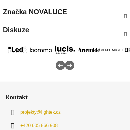
Značka
NOVALUCE
Diskuze
Z
á
Kontakt
p
a
projekty
@
lightek.cz
t
í
+420 605 866 908