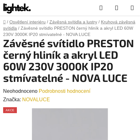
Přejít
Hledat
NÁKUP
na
obsah
KOŠÍK
Domů
/
Osvětlení interiéru
/
Závěsná svítidla a lustry
/
Kruhová závěsná
svítidla
/
Závěsné svítidlo PRESTON černý hliník a akryl LED 60W
230V 3000K IP20 stmívatelné - NOVA LUCE
Závěsné svítidlo PRESTON
černý hliník a akryl LED
60W 230V 3000K IP20
stmívatelné - NOVA LUCE
Průměrné
Neohodnoceno
Podrobnosti hodnocení
hodnocení
Značka:
NOVALUCE
produktu
AKCE
je
0,0
z