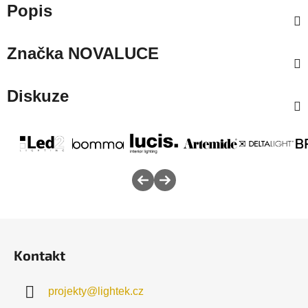
Popis
Značka
NOVALUCE
Diskuze
Z
á
Kontakt
p
a
projekty
@
lightek.cz
t