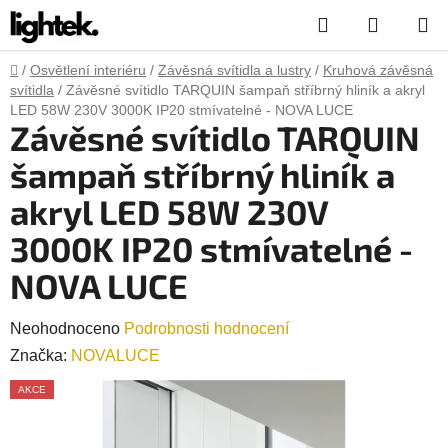
Přejít
Hledat
NÁKUP
na
obsah
KOŠÍK
Domů
/
Osvětlení interiéru
/
Závěsná svítidla a lustry
/
Kruhová závěsná
svítidla
/
Závěsné svítidlo TARQUIN šampaň stříbrný hliník a akryl
LED 58W 230V 3000K IP20 stmívatelné - NOVA LUCE
Závěsné svítidlo TARQUIN
šampaň stříbrný hliník a
akryl LED 58W 230V
3000K IP20 stmívatelné -
NOVA LUCE
Průměrné
Neohodnoceno
Podrobnosti hodnocení
hodnocení
Značka:
NOVALUCE
produktu
AKCE
je
0,0