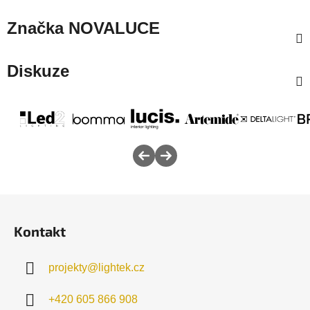
Značka
NOVALUCE
Diskuze
Z
á
Kontakt
p
a
projekty
@
lightek.cz
t
í
+420 605 866 908