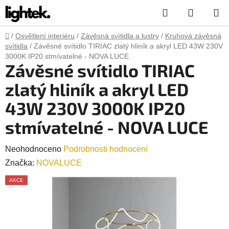
Přejít
Hledat
NÁKUP
na
obsah
KOŠÍK
Domů
/
Osvětlení interiéru
/
Závěsná svítidla a lustry
/
Kruhová závěsná
svítidla
/
Závěsné svítidlo TIRIAC zlatý hliník a akryl LED 43W 230V
3000K IP20 stmívatelné - NOVA LUCE
Závěsné svítidlo TIRIAC
zlatý hliník a akryl LED
43W 230V 3000K IP20
stmívatelné - NOVA LUCE
Průměrné
Neohodnoceno
Podrobnosti hodnocení
hodnocení
Značka:
NOVALUCE
produktu
AKCE
je
0,0
z