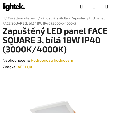
Přejít
Hledat
NÁKUP
na
obsah
KOŠÍK
Domů
/
Osvětlení interiéru
/
Zápustná svítidla
/
Zapuštěný LED panel
FACE SQUARE 3, bílá 18W IP40 (3000K/4000K)
Zapuštěný LED panel FACE
SQUARE 3, bílá 18W IP40
(3000K/4000K)
Průměrné
Neohodnoceno
Podrobnosti hodnocení
hodnocení
Značka:
ARELUX
produktu
je
0,0
z
5
hvězdiček.