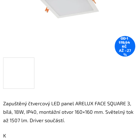
OD 1
178,54
KČ
AŽ –27
%
Zapuštěný čtvercový LED panel ARELUX FACE SQUARE 3,
bílá, 18W, IP40, montážní otvor 160×160 mm. Světelný tok
až 1507 lm. Driver součástí.
K