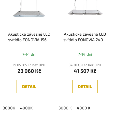
p
í
i
p
s
r
p
o
r
d
Akustické závěsné LED
Akustické závěsné LED
o
u
svítidlo FONOVIA 1560,
svítidlo FONOVIA 2400,
d
k
25W (3000K/4000K)
50W (3000K/4000K)
u
t
k
7-14 dní
7-14 dní
ů
t
19 057,85 Kč bez DPH
34 303,31 Kč bez DPH
ů
23 060 Kč
41 507 Kč
DETAIL
DETAIL
3000K
4000K
3000 K
4000 K