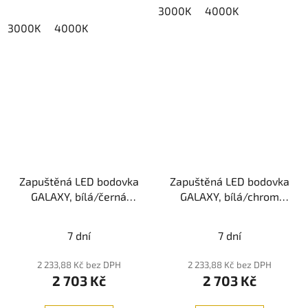
3000K
4000K
3000K
4000K
Zapuštěná LED bodovka
Zapuštěná LED bodovka
GALAXY, bílá/černá
GALAXY, bílá/chrom
24W COB
24W COB
Průměrné
(3000K/4000K)
(3000K/4000K)
7 dní
7 dní
hodnocení
produktu
2 233,88 Kč bez DPH
2 233,88 Kč bez DPH
2 703 Kč
2 703 Kč
je
5,0