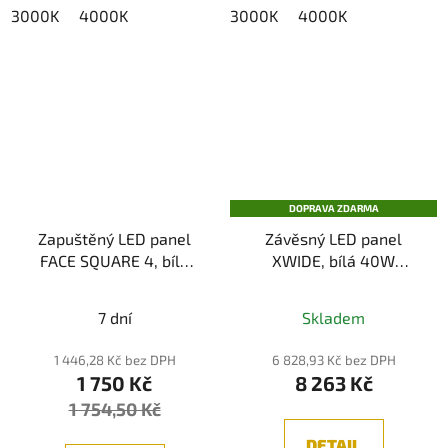
3000K
4000K
3000K
4000K
DOPRAVA ZDARMA
Zapuštěný LED panel
Závěsný LED panel
FACE SQUARE 4, bílá
XWIDE, bílá 40W
24W IP40
300×1200 mm UGR<19
(3000K/4000K)
(3000K/4000K)
7 dní
Skladem
1 446,28 Kč bez DPH
6 828,93 Kč bez DPH
1 750 Kč
8 263 Kč
1 754,50 Kč
DETAIL