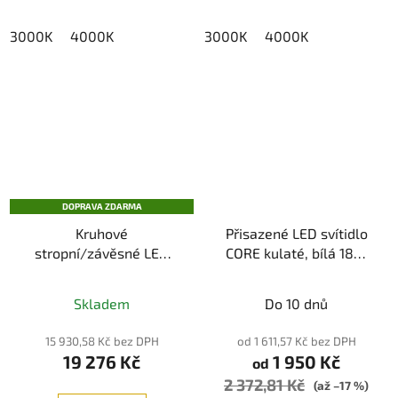
hvězdiček.
hvězdiček.
3000K
4000K
3000K
4000K
DOPRAVA ZDARMA
Kruhové
Přisazené LED svítidlo
stropní/závěsné LED
CORE kulaté, bílá 18W
svítidlo XAMBIT, bílá pr.
UGR<10
Průměrné
80 cm 57W
(3000K/4000K)
Skladem
Do 10 dnů
hodnocení
produktu
15 930,58 Kč bez DPH
od 1 611,57 Kč bez DPH
19 276 Kč
1 950 Kč
je
od
2 372,81 Kč
5,0
(až –17 %)