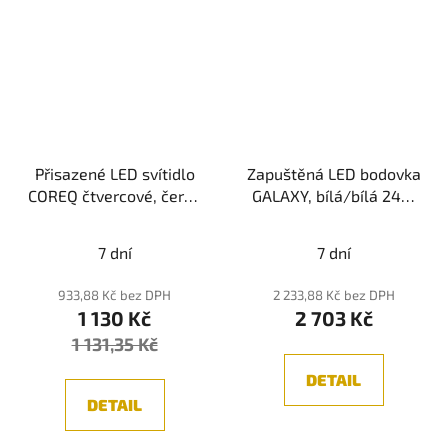
Přisazené LED svítidlo
Zapuštěná LED bodovka
COREQ čtvercové, černá
GALAXY, bílá/bílá 24W
6W UGR<10
COB (3000K/4000K)
(3000K/4000K)
7 dní
7 dní
933,88 Kč bez DPH
2 233,88 Kč bez DPH
1 130 Kč
2 703 Kč
1 131,35 Kč
DETAIL
DETAIL