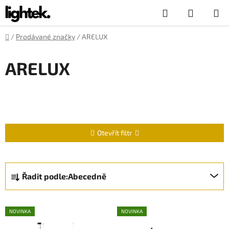
Přejít
Hledat
NÁKUP
na
obsah
KOŠÍK
Domů
/
Prodávané značky
/
ARELUX
ARELUX
Otevřít filtr
Ř
Řadit podle:
Abecedně
a
z
V
e
NOVINKA
NOVINKA
ý
n