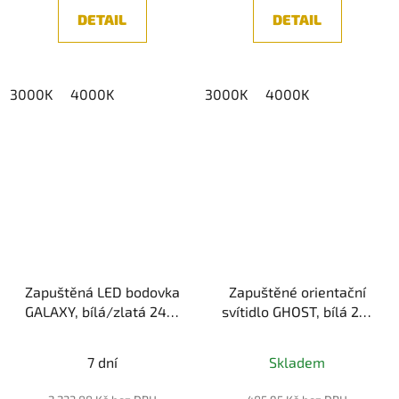
z
DETAIL
DETAIL
5
hvězdiček.
3000K
4000K
3000K
4000K
Zapuštěná LED bodovka
Zapuštěné orientační
GALAXY, bílá/zlatá 24W
svítidlo GHOST, bílá 2W
COB (3000K/4000K)
IP20 (3000K/4000K)
7 dní
Skladem