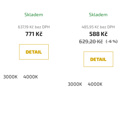
IP65 exteriér
2W IP20
Průměrné
(3000K/4000K)
(3000K/4000K)
Skladem
Skladem
hodnocení
produktu
637,19 Kč bez DPH
485,95 Kč bez DPH
771 Kč
588 Kč
je
629,20 Kč
5,0
(–6 %)
z
DETAIL
5
DETAIL
hvězdiček.
3000K
4000K
3000K
4000K