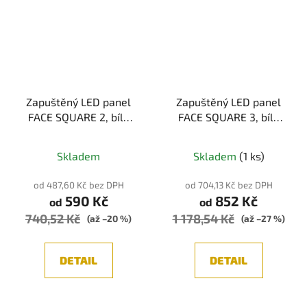
Zapuštěný LED panel
Zapuštěný LED panel
FACE SQUARE 2, bílá
FACE SQUARE 3, bílá
12W IP40
18W IP40
(3000K/4000K)
(3000K/4000K)
Skladem
Skladem
(1 ks)
od 487,60 Kč bez DPH
od 704,13 Kč bez DPH
590 Kč
852 Kč
od
od
740,52 Kč
1 178,54 Kč
(až –20 %)
(až –27 %)
DETAIL
DETAIL