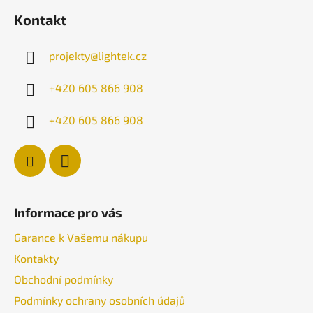
á
v
Kontakt
p
k
a
y
projekty
@
lightek.cz
v
t
ý
í
+420 605 866 908
p
i
+420 605 866 908
s
u
Informace pro vás
Garance k Vašemu nákupu
Kontakty
Obchodní podmínky
Podmínky ochrany osobních údajů