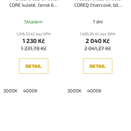
CORE kulaté, černá 6W
COREQ čtvercové, bílá
UGR<10
18W UGR<10
Průměrné
(3000K/4000K)
(3000K/4000K)
Skladem
7 dní
hodnocení
produktu
1 016,53 Kč bez DPH
1 685,95 Kč bez DPH
1 230 Kč
2 040 Kč
je
1 231,78 Kč
2 041,27 Kč
5,0
z
5
DETAIL
DETAIL
hvězdiček.
3000K
4000K
3000K
4000K