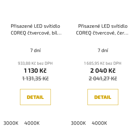
Přisazené LED svítidlo
Přisazené LED svítidlo
COREQ čtvercové, bílá
COREQ čtvercové, černá
6W UGR<10
18W UGR<10
(3000K/4000K)
(3000K/4000K)
7 dní
7 dní
933,88 Kč bez DPH
1 685,95 Kč bez DPH
1 130 Kč
2 040 Kč
1 131,35 Kč
2 041,27 Kč
DETAIL
DETAIL
3000K
4000K
3000K
4000K