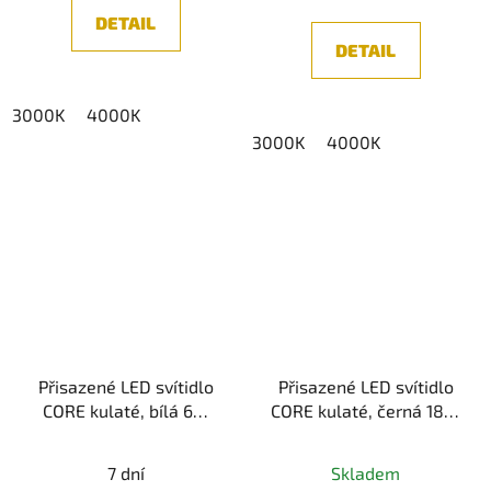
z
DETAIL
5
DETAIL
hvězdiček.
3000K
4000K
3000K
4000K
Přisazené LED svítidlo
Přisazené LED svítidlo
CORE kulaté, bílá 6W
CORE kulaté, černá 18W
UGR<10
UGR<10
(3000K/4000K)
(3000K/4000K)
7 dní
Skladem