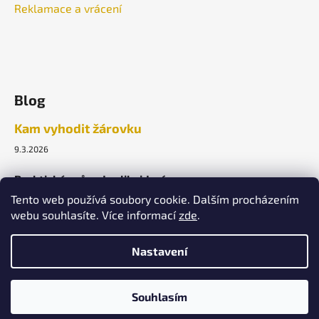
Reklamace a vrácení
Blog
Kam vyhodit žárovku
9.3.2026
Praktický průvodce likvidací.
Tento web používá soubory cookie. Dalším procházením
webu souhlasíte. Více informací
zde
.
ARCHIV
Nastavení
Vytvořil Shoptet
Souhlasím
Copyright 2026
Lightek Design s.r.o.
. Všechna práva
vyhrazena.