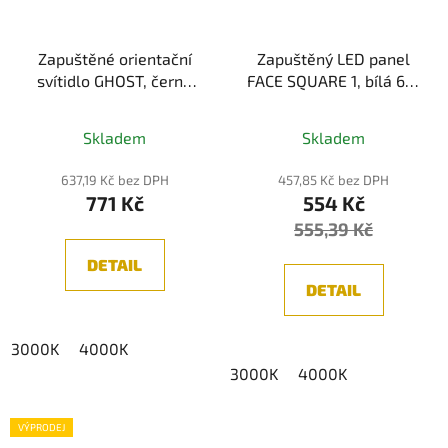
Zapuštěné orientační
Zapuštěný LED panel
svítidlo GHOST, černá
FACE SQUARE 1, bílá 6W
2W IP65 exteriér
IP40 (3000K/4000K)
(3000K/4000K)
Skladem
Skladem
637,19 Kč bez DPH
457,85 Kč bez DPH
771 Kč
554 Kč
555,39 Kč
DETAIL
DETAIL
3000K
4000K
3000K
4000K
VÝPRODEJ