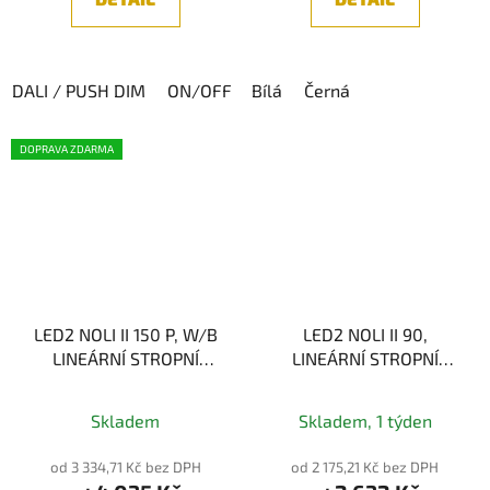
5
hvězdiček.
DALI / PUSH DIM
ON/OFF
Bílá
Černá
DOPRAVA ZDARMA
LED2 NOLI II 150 P, W/B
LED2 NOLI II 90,
LINEÁRNÍ STROPNÍ
LINEÁRNÍ STROPNÍ
SVÍTIDLO BÍLÁ/ČERNÁ
SVÍTIDLO, BÍLÁ/ČERNÁ
60W 3CCT
30W, 3CCT
Skladem
Skladem, 1 týden
3000K/3500K/4000K
od 3 334,71 Kč bez DPH
od 2 175,21 Kč bez DPH