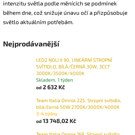
intenzitu světla podle měnících se podmínek
během dne, což snižuje únavu očí a přizpůsobuje
světlo aktuálním potřebám.
Nejprodávanější
LED2 NOLI II 90, LINEÁRNÍ STROPNÍ
SVÍTIDLO, BÍLÁ/ČERNÁ 30W, 3CCT
3000K/3500K/4000K
Skladem, 1 týden
2 632 Kč
od
Team Italia Omnia 225, Stropní svítidlo,
bílá/černá 50W 2700K/3000K/4000K
3-4 týdny
13 748,02 Kč
od
Team Italia Omnia 168, Stropní svítidlo,