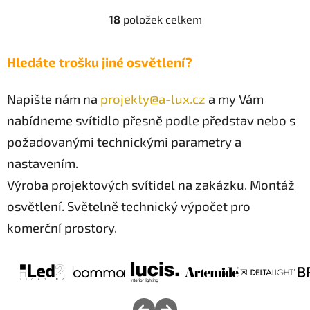
18
položek celkem
O
v
l
Hledáte trošku jiné osvětlení?
á
d
Napište nám na
projekty@a-lux.cz
a my Vám
a
c
nabídneme svítidlo přesně podle představ nebo s
í
požadovanými technickými parametry a
p
r
nastavením.
v
Výroba projektových svítidel na zakázku. Montáž
k
osvětlení. Světelně technický výpočet pro
y
v
komerční prostory.
ý
p
i
s
u