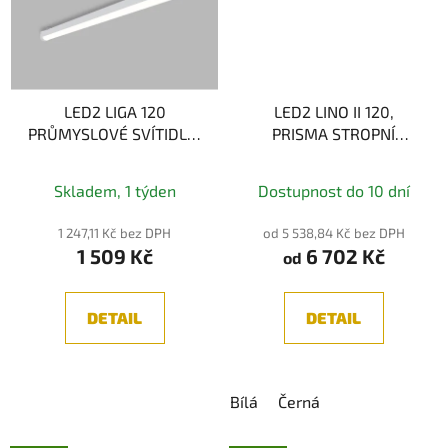
LED2 LIGA 120
LED2 LINO II 120,
PRŮMYSLOVÉ SVÍTIDLO,
PRISMA STROPNÍ
BÍLÁ 40W 4000K IP66
SVÍTIDLO, 32W 3CCT
3000K/3500K/4000K
Skladem, 1 týden
Dostupnost do 10 dní
1 247,11 Kč bez DPH
od 5 538,84 Kč bez DPH
1 509 Kč
6 702 Kč
od
DETAIL
DETAIL
Bílá
Černá