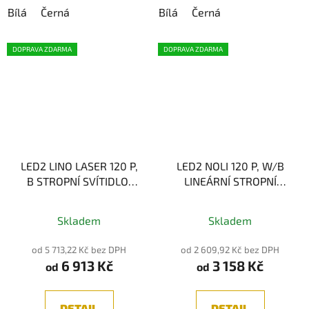
Bílá
Černá
Bílá
Černá
DOPRAVA ZDARMA
DOPRAVA ZDARMA
LED2 LINO LASER 120 P,
LED2 NOLI 120 P, W/B
B STROPNÍ SVÍTIDLO,
LINEÁRNÍ STROPNÍ
ČERNÁ
SVÍTIDLO BÍLÁ/ČERNÁ
Průměrné
40W 3CCT
Skladem
Skladem
hodnocení
produktu
od 5 713,22 Kč bez DPH
od 2 609,92 Kč bez DPH
6 913 Kč
3 158 Kč
je
od
od
5,0
z
DETAIL
DETAIL