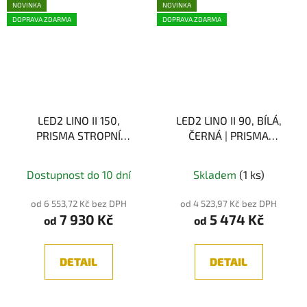
NOVINKA
NOVINKA
DOPRAVA ZDARMA
DOPRAVA ZDARMA
LED2 LINO II 150,
LED2 LINO II 90, BÍLÁ,
PRISMA STROPNÍ
ČERNÁ | PRISMA
SVÍTIDLO, 49W 3CCT
STROPNÍ SVÍTIDLO, 24W
3000K/3500K/4000K
3CCT
Dostupnost do 10 dní
Skladem
(1 ks)
3000K/3500K/4000K
od 6 553,72 Kč bez DPH
od 4 523,97 Kč bez DPH
7 930 Kč
5 474 Kč
od
od
DETAIL
DETAIL