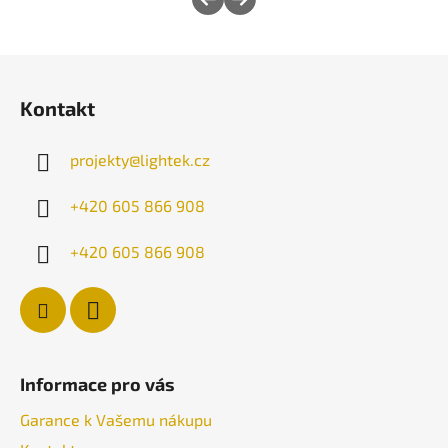
Z
á
Kontakt
p
a
projekty
@
lightek.cz
t
í
+420 605 866 908
+420 605 866 908
Informace pro vás
Garance k Vašemu nákupu