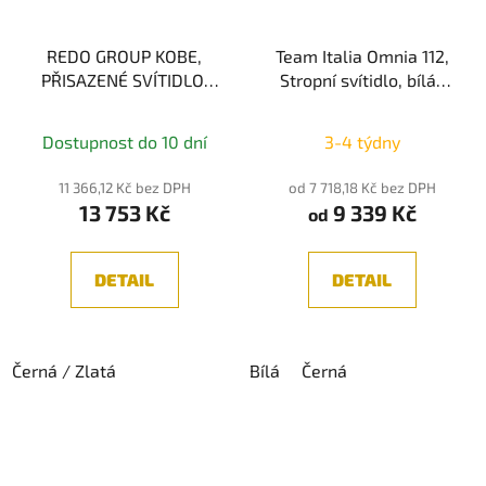
REDO GROUP KOBE,
Team Italia Omnia 112,
PŘISAZENÉ SVÍTIDLO,
Stropní svítidlo, bílá/
20W, 2700K/3000K
černá 25W
2700K/3000K/4000K
Dostupnost do 10 dní
3-4 týdny
11 366,12 Kč bez DPH
od 7 718,18 Kč bez DPH
13 753 Kč
9 339 Kč
od
DETAIL
DETAIL
Černá / Zlatá
Bílá
Černá