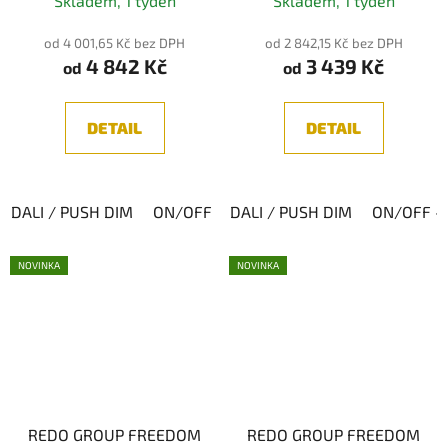
Skladem, 1 týden
Skladem, 1 týden
od 4 001,65 Kč bez DPH
od 2 842,15 Kč bez DPH
4 842 Kč
3 439 Kč
od
od
DETAIL
DETAIL
DALI / PUSH DIM
ON/OFF
DALI / PUSH DIM
CASAMBI
ON/OFF - 
NOVINKA
NOVINKA
REDO GROUP FREEDOM
REDO GROUP FREEDOM