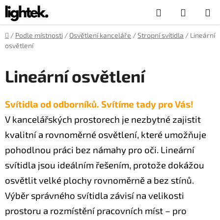
Přejít
Hledat
NÁKUP
na
obsah
KOŠÍK
Domů
/
Podle místnosti
/
Osvětlení kanceláře
/
Stropní svítidla
/
Lineární
osvětlení
Lineární osvětlení
Svítidla od odborníků. Svítíme tady pro Vás!
V kancelářských prostorech je nezbytné zajistit
kvalitní a rovnoměrné osvětlení, které umožňuje
pohodlnou práci bez námahy pro oči. Lineární
svítidla jsou ideálním řešením, protože dokážou
osvětlit velké plochy rovnoměrně a bez stínů.
Výběr správného svítidla závisí na velikosti
prostoru a rozmístění pracovních míst – pro