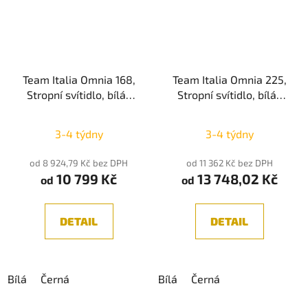
Team Italia Omnia 168,
Team Italia Omnia 225,
Stropní svítidlo, bílá/
Stropní svítidlo, bílá/
černá 37W
černá 50W
2700K/3000K/4000K
2700K/3000K/4000K
3-4 týdny
3-4 týdny
od 8 924,79 Kč bez DPH
od 11 362 Kč bez DPH
10 799 Kč
13 748,02 Kč
od
od
DETAIL
DETAIL
Bílá
Černá
Bílá
Černá