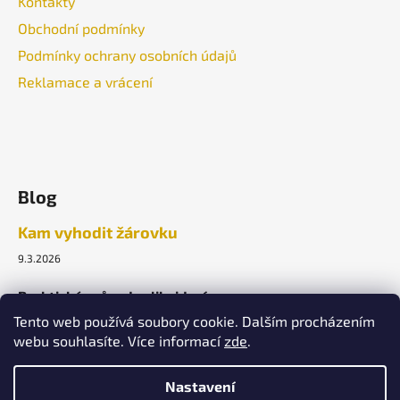
Kontakty
Obchodní podmínky
Podmínky ochrany osobních údajů
Reklamace a vrácení
Blog
Kam vyhodit žárovku
9.3.2026
Praktický průvodce likvidací.
Tento web používá soubory cookie. Dalším procházením
webu souhlasíte. Více informací
zde
.
ARCHIV
Nastavení