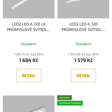
d
s
u
p
k
r
t
LED2 LEO II, 120 LK
LED2 LEO II, 120
o
PRŮMYSLOVÉ SVÍTIDLO,
PRŮMYSLOVÉ SVÍTIDLO,
ů
d
BÍLÁ 40W 3CCT
BÍLÁ 40W 3CCT
u
Prachotěsné
k
Skladem
Skladem
t
1 391,74 Kč bez DPH
1 304,96 Kč bez DPH
ů
1 684 Kč
1 579 Kč
DETAIL
DETAIL
NOVINKA
DOPRAVA ZDARMA