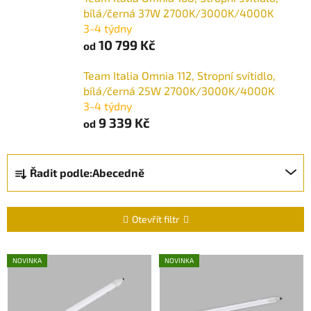
bílá/černá 37W 2700K/3000K/4000K
3-4 týdny
10 799 Kč
od
Team Italia Omnia 112, Stropní svítidlo,
bílá/černá 25W 2700K/3000K/4000K
3-4 týdny
9 339 Kč
od
Ř
Řadit podle:
Abecedně
a
z
e
Otevřít filtr
n
í
V
NOVINKA
NOVINKA
p
ý
r
p
o
i